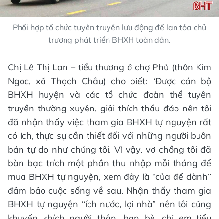
Phối hợp tổ chức tuyên truyền lưu động để lan tỏa chủ
trương phát triển BHXH toàn dân.
Chị Lê Thị Lan – tiểu thương ở chợ Phủ (thôn Kim
Ngọc, xã Thạch Châu) cho biết: “Được cán bộ
BHXH huyện và các tổ chức đoàn thể tuyên
truyền thường xuyên, giải thích thấu đáo nên tôi
đã nhận thấy việc tham gia BHXH tự nguyện rất
có ích, thực sự cần thiết đối với những người buôn
bán tự do như chúng tôi. Vì vậy, vợ chồng tôi đã
bàn bạc trích một phần thu nhập mỗi tháng để
mua BHXH tự nguyện, xem đây là “của để dành”
đảm bảo cuộc sống về sau. Nhận thấy tham gia
BHXH tự nguyện “ích nước, lợi nhà” nên tôi cũng
khuyến khích người thân, bạn bè, chị em tiểu