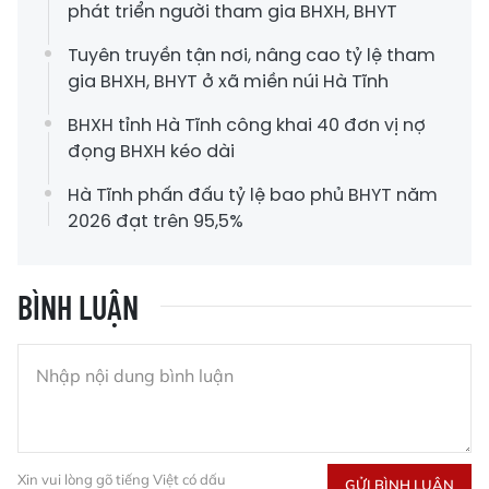
phát triển người tham gia BHXH, BHYT
Tuyên truyền tận nơi, nâng cao tỷ lệ tham
gia BHXH, BHYT ở xã miền núi Hà Tĩnh
BHXH tỉnh Hà Tĩnh công khai 40 đơn vị nợ
đọng BHXH kéo dài
Hà Tĩnh phấn đấu tỷ lệ bao phủ BHYT năm
2026 đạt trên 95,5%
BÌNH LUẬN
Xin vui lòng gõ tiếng Việt có dấu
GỬI BÌNH LUẬN