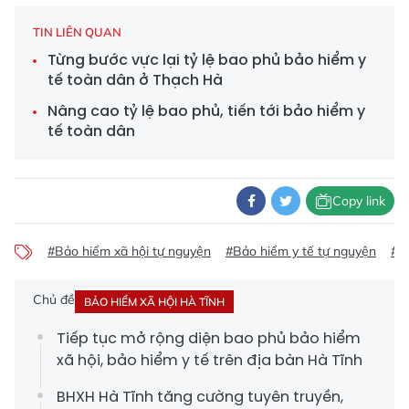
TIN LIÊN QUAN
Từng bước vực lại tỷ lệ bao phủ bảo hiểm y
tế toàn dân ở Thạch Hà
Nâng cao tỷ lệ bao phủ, tiến tới bảo hiểm y
tế toàn dân
Copy link
#Bảo hiểm xã hội tự nguyện
#Bảo hiểm y tế tự nguyện
#L
Chủ đề
BẢO HIỂM XÃ HỘI HÀ TĨNH
Tiếp tục mở rộng diện bao phủ bảo hiểm
xã hội, bảo hiểm y tế trên địa bàn Hà Tĩnh
BHXH Hà Tĩnh tăng cường tuyên truyền,