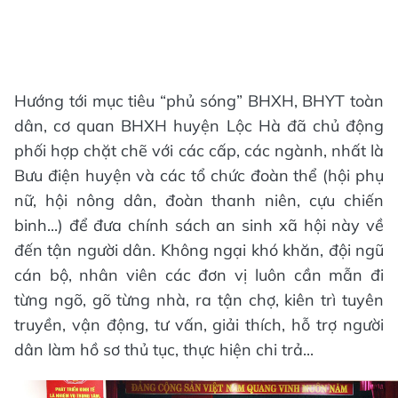
Hướng tới mục tiêu “phủ sóng” BHXH, BHYT toàn
dân, cơ quan BHXH huyện Lộc Hà đã chủ động
phối hợp chặt chẽ với các cấp, các ngành, nhất là
Bưu điện huyện và các tổ chức đoàn thể (hội phụ
nữ, hội nông dân, đoàn thanh niên, cựu chiến
binh...) để đưa chính sách an sinh xã hội này về
đến tận người dân. Không ngại khó khăn, đội ngũ
cán bộ, nhân viên các đơn vị luôn cần mẫn đi
từng ngõ, gõ từng nhà, ra tận chợ, kiên trì tuyên
truyền, vận động, tư vấn, giải thích, hỗ trợ người
dân làm hồ sơ thủ tục, thực hiện chi trả...