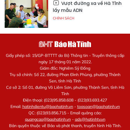
Vượt đường xa về Hà Tĩnh
lấy mẫu ADN
CHÍNH SÁCH
Giấy phép số: 15/GP-BTTTT do Bộ Thông tin - Truyền thông cấp
ngày 17 tháng 01 năm 2022.
Giám đốc: Nghiêm Sỹ Đống
Trụ sở chính: Số 22, đường Phan Đình Phùng, phường Thành
Sen, tỉnh Hà Tĩnh
Cơ sở 2: Số 01, đường Võ Liêm Sơn, phường Thành Sen, tỉnh Hà
Tĩnh
Điện thoại: (023)95.858.608 - (023)93.693.427
Email:
hatinhdientu@baohatinh.vn
-
toasoan@baohatinh.vn
QC: (023)93.856.715 - Email quảng cáo:
quangcao@baohatinh.vn
-
ads@hatinhtv.vn
Bản quyền thuộc về Báo và phát thanh, truyền hình Hà Tĩnh.