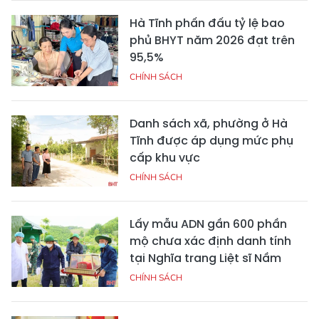
Hà Tĩnh phấn đấu tỷ lệ bao
phủ BHYT năm 2026 đạt trên
95,5%
CHÍNH SÁCH
Danh sách xã, phường ở Hà
Tĩnh được áp dụng mức phụ
cấp khu vực
CHÍNH SÁCH
Lấy mẫu ADN gần 600 phần
mộ chưa xác định danh tính
tại Nghĩa trang Liệt sĩ Nầm
CHÍNH SÁCH