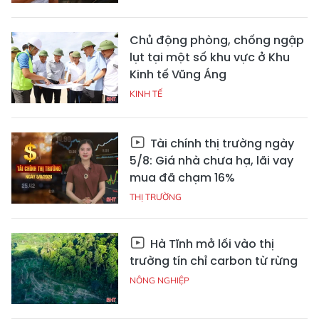
Chủ động phòng, chống ngập
lụt tại một số khu vực ở Khu
Kinh tế Vũng Áng
KINH TẾ
Tài chính thị trường ngày
5/8: Giá nhà chưa hạ, lãi vay
mua đã chạm 16%
THỊ TRƯỜNG
Hà Tĩnh mở lối vào thị
trường tín chỉ carbon từ rừng
NÔNG NGHIỆP