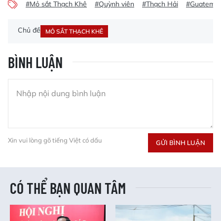
#Mỏ sắt Thạch Khê
#Quỳnh viên
#Thạch Hải
#Guatemal
Chủ đề
MỎ SẮT THẠCH KHÊ
BÌNH LUẬN
Xin vui lòng gõ tiếng Việt có dấu
GỬI BÌNH LUẬN
CÓ THỂ BẠN QUAN TÂM