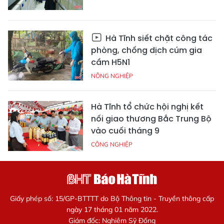
Hà Tĩnh siết chặt công tác
phòng, chống dịch cúm gia
cầm H5N1
NÔNG NGHIỆP
Hà Tĩnh tổ chức hội nghị kết
nối giao thương Bắc Trung Bộ
vào cuối tháng 9
CÔNG NGHIỆP
Giấy phép số: 15/GP-BTTTT do Bộ Thông tin - Truyền thông cấp
ngày 17 tháng 01 năm 2022.
Giám đốc: Nghiêm Sỹ Đống