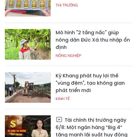
THỊ TRƯỜNG
Mô hình "2 tầng nấc" giúp
nông dân Đức Xá thu nhập ổn
định
NÔNG NGHIỆP
Kỳ Khang phát huy lợi thế
"vùng đệm", tạo không gian
phát triển mới
KINH TẾ
Tài chính thị trường ngày
6/8: Một ngân hàng “Big 4”
tăng mạnh lãi suất huy động