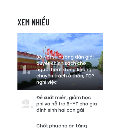
XEM NHIỀU
Bộ Nội vụ hướng dẫn giải
quyết chính sách cho
người hoạt động không
y
chuyên trách ở thôn, TDP
nghỉ việc
Đề xuất miễn, giảm học
phí và hỗ trợ BHYT cho gia
đình sinh hai con gái
Chốt phương án tăng