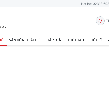
Hotline: 02393.69
T
HỘI
VĂN HÓA - GIẢI TRÍ
PHÁP LUẬT
THỂ THAO
THẾ GIỚI