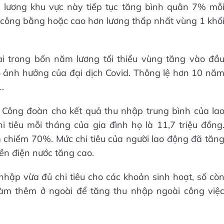
n lương khu vực này tiếp tục tăng bình quân 7% mỗ
 công bằng hoặc cao hơn lương thấp nhất vùng 1 khố
ai trong bốn năm lương tối thiểu vùng tăng vào đầ
o ảnh hưởng của đại dịch Covid. Thông lệ hơn 10 nă
.
 Công đoàn cho kết quả thu nhập trung bình của la
i tiêu mỗi tháng của gia đình họ là 11,7 triệu đồng
 chiếm 70%. Mức chi tiêu của người lao động đã tăn
ền điện nước tăng cao.
nhập vừa đủ chi tiêu cho các khoản sinh hoạt, số cò
i làm thêm ở ngoài để tăng thu nhập ngoài công việ