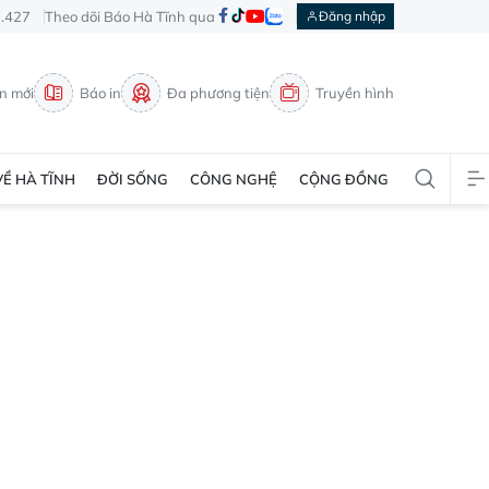
3.427
Theo dõi Báo Hà Tĩnh qua
Đăng nhập
in mới
Báo in
Đa phương tiện
Truyền hình
VỀ HÀ TĨNH
ĐỜI SỐNG
CÔNG NGHỆ
CỘNG ĐỒNG