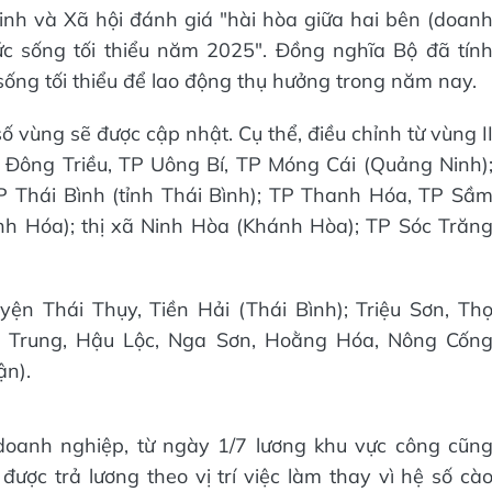
h và Xã hội đánh giá "hài hòa giữa hai bên (doan
c sống tối thiểu năm 2025". Đồng nghĩa Bộ đã tín
ống tối thiểu để lao động thụ hưởng trong năm nay.
số vùng sẽ được cập nhật. Cụ thể, điều chỉnh từ vùng I
xã Đông Triều, TP Uông Bí, TP Móng Cái (Quảng Ninh)
i TP Thái Bình (tỉnh Thái Bình); TP Thanh Hóa, TP Sầ
anh Hóa); thị xã Ninh Hòa (Khánh Hòa); TP Sóc Trăn
yện Thái Thụy, Tiền Hải (Thái Bình); Triệu Sơn, Th
Hà Trung, Hậu Lộc, Nga Sơn, Hoằng Hóa, Nông Cốn
ận).
doanh nghiệp, từ ngày 1/7 lương khu vực công cũn
được trả lương theo vị trí việc làm thay vì hệ số cà