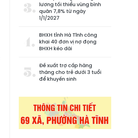
lương tối thiểu vùng bình
quân 7,8% từ ngày
1/1/2027
BHXH tỉnh Hà Tĩnh công
khai 40 đơn vị nợ đọng
BHXH kéo dài
c
Đề xuất trợ cấp hàng
u
tháng cho trẻ dưới 3 tuổi
g
để khuyến sinh
;
8
n