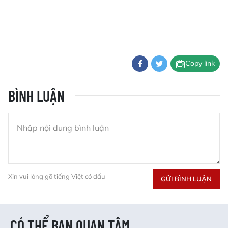
Copy link
BÌNH LUẬN
Xin vui lòng gõ tiếng Việt có dấu
GỬI BÌNH LUẬN
CÓ THỂ BẠN QUAN TÂM