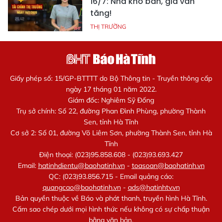
16/7: Nhà khó bán, giá vẫn
tăng!
THỊ TRƯỜNG
Giấy phép số: 15/GP-BTTTT do Bộ Thông tin - Truyền thông cấp
ngày 17 tháng 01 năm 2022.
Giám đốc: Nghiêm Sỹ Đống
Trụ sở chính: Số 22, đường Phan Đình Phùng, phường Thành
Sen, tỉnh Hà Tĩnh
Cơ sở 2: Số 01, đường Võ Liêm Sơn, phường Thành Sen, tỉnh Hà
Tĩnh
Điện thoại: (023)95.858.608 - (023)93.693.427
Email:
hatinhdientu@baohatinh.vn
-
toasoan@baohatinh.vn
QC: (023)93.856.715 - Email quảng cáo:
quangcao@baohatinh.vn
-
ads@hatinhtv.vn
Bản quyền thuộc về Báo và phát thanh, truyền hình Hà Tĩnh.
Cấm sao chép dưới mọi hình thức nếu không có sự chấp thuận
bằng văn bản.