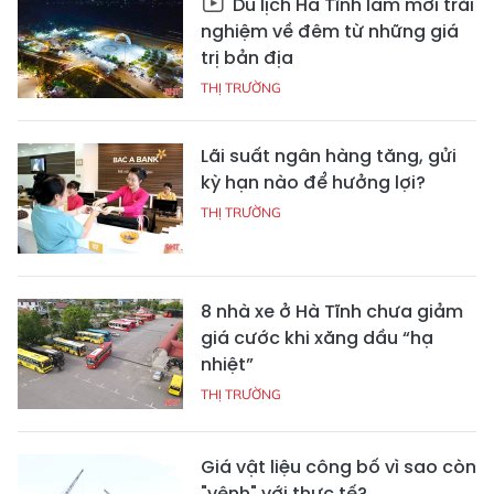
Du lịch Hà Tĩnh làm mới trải
nghiệm về đêm từ những giá
trị bản địa
THỊ TRƯỜNG
Lãi suất ngân hàng tăng, gửi
kỳ hạn nào để hưởng lợi?
THỊ TRƯỜNG
8 nhà xe ở Hà Tĩnh chưa giảm
giá cước khi xăng dầu “hạ
nhiệt”
THỊ TRƯỜNG
Giá vật liệu công bố vì sao còn
"vênh" với thực tế?