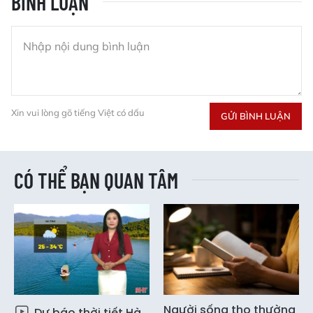
BÌNH LUẬN
Xin vui lòng gõ tiếng Việt có dấu
GỬI BÌNH LUẬN
CÓ THỂ BẠN QUAN TÂM
Người sống thọ thường
Dự báo thời tiết Hà