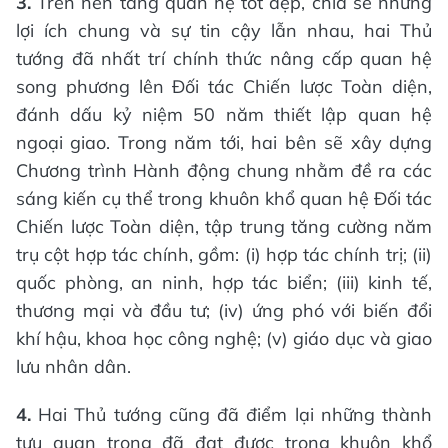
3.
Trên nền tảng quan hệ tốt đẹp, chia sẻ những
lợi ích chung và sự tin cậy lẫn nhau, hai Thủ
tướng đã nhất trí chính thức nâng cấp quan hệ
song phương lên Đối tác Chiến lược Toàn diện,
đánh dấu kỷ niệm 50 năm thiết lập quan hệ
ngoại giao. Trong năm tới, hai bên sẽ xây dựng
Chương trình Hành động chung nhằm đề ra các
sáng kiến cụ thể trong khuôn khổ quan hệ Đối tác
Chiến lược Toàn diện, tập trung tăng cường năm
trụ cột hợp tác chính, gồm: (i) hợp tác chính trị; (ii)
quốc phòng, an ninh, hợp tác biển; (iii) kinh tế,
thương mại và đầu tư; (iv) ứng phó với biến đổi
khí hậu, khoa học công nghệ; (v) giáo dục và giao
lưu nhân dân.
4.
Hai Thủ tướng cũng đã điểm lại những thành
tựu quan trọng đã đạt được trong khuôn khổ