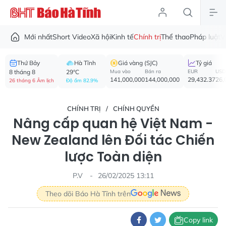
Mới nhất
Short Video
Xã hội
Kinh tế
Chính trị
Thể thao
Pháp luật
V
Thứ Bảy
Hà Tĩnh
Giá vàng (SJC)
Tỷ giá
8 tháng 8
29°C
Mua vào
Bán ra
EUR
USD
141,000,000
144,000,000
29,432.37
26,
26 tháng 6 Âm lịch
Độ ẩm 82.9%
CHÍNH TRỊ
CHÍNH QUYỀN
Nâng cấp quan hệ Việt Nam -
New Zealand lên Đối tác Chiến
lược Toàn diện
P.V
26/02/2025 13:11
Theo dõi Báo Hà Tĩnh trên
Copy link