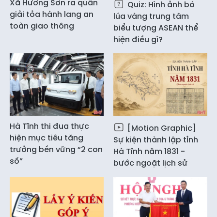
Xã Hương Sơn ra quân
Quiz: Hình ảnh bó
giải tỏa hành lang an
lúa vàng trung tâm
toàn giao thông
biểu tượng ASEAN thể
hiện điều gì?
Hà Tĩnh thi đua thực
[Motion Graphic]
hiện mục tiêu tăng
Sự kiện thành lập tỉnh
trưởng bền vững “2 con
Hà Tĩnh năm 1831 -
số”
bước ngoặt lịch sử