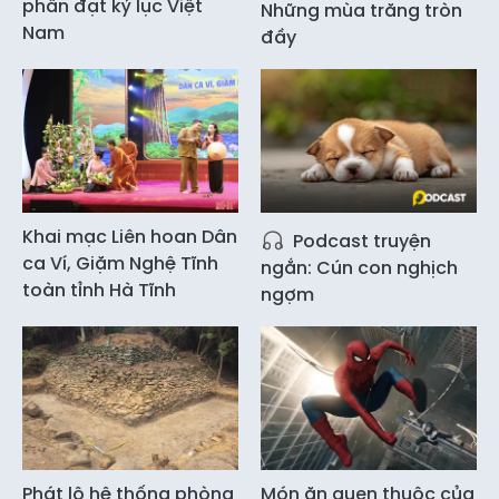
phấn đạt kỷ lục Việt
Những mùa trăng tròn
Nam
đầy
Khai mạc Liên hoan Dân
Podcast truyện
ca Ví, Giặm Nghệ Tĩnh
ngắn: Cún con nghịch
toàn tỉnh Hà Tĩnh
ngợm
Phát lộ hệ thống phòng
Món ăn quen thuộc của