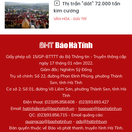
Thị trấn "dát" 72.000 tấn
kim cương
VĂN HÓA - GIẢI TRÍ
Giấy phép số: 15/GP-BTTTT do Bộ Thông tin - Truyền thông cấp
ngày 17 tháng 01 năm 2022.
Giám đốc: Nghiêm Sỹ Đống
Trụ sở chính: Số 22, đường Phan Đình Phùng, phường Thành
Sen, tỉnh Hà Tĩnh
Cơ sở 2: Số 01, đường Võ Liêm Sơn, phường Thành Sen, tỉnh Hà
Tĩnh
Điện thoại: (023)95.858.608 - (023)93.693.427
Email:
hatinhdientu@baohatinh.vn
-
toasoan@baohatinh.vn
QC: (023)93.856.715 - Email quảng cáo:
quangcao@baohatinh.vn
-
ads@hatinhtv.vn
Bản quyền thuộc về Báo và phát thanh, truyền hình Hà Tĩnh.