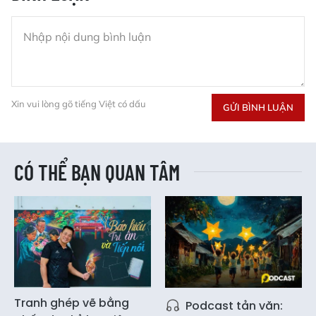
Xin vui lòng gõ tiếng Việt có dấu
GỬI BÌNH LUẬN
CÓ THỂ BẠN QUAN TÂM
Tranh ghép vẽ bằng
Podcast tản văn: