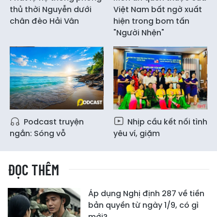
thủ thời Nguyễn dưới
Việt Nam bất ngờ xuất
chân đèo Hải Vân
hiện trong bom tấn
"Người Nhện"
Podcast truyện
Nhịp cầu kết nối tình
ngắn: Sóng vỗ
yêu ví, giặm
ĐỌC THÊM
Áp dụng Nghị định 287 về tiền
bản quyền từ ngày 1/9, có gì
mới?