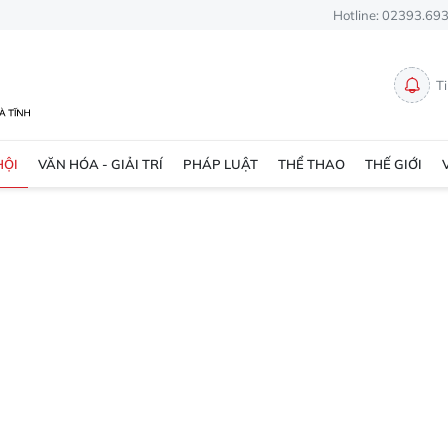
Hotline: 02393.69
T
HỘI
VĂN HÓA - GIẢI TRÍ
PHÁP LUẬT
THỂ THAO
THẾ GIỚI