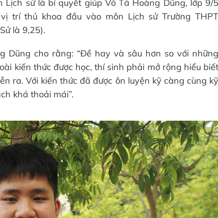
ôn Lịch sử là bí quyết giúp Võ Tá Hoàng Dũng, lớp 9/
vị trí thủ khoa đầu vào môn Lịch sử Trường THP
ử là 9,25).
ng Dũng cho rằng: “Đề hay và sâu hơn so với nhữn
ài kiến thức được học, thí sinh phải mở rộng hiểu biế
ễn ra. Với kiến thức đã được ôn luyện kỹ càng cùng k
ch khá thoải mái”.