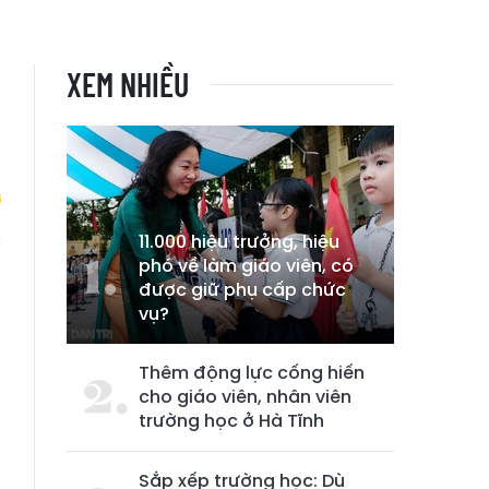
XEM NHIỀU
11.000 hiệu trưởng, hiệu
phó về làm giáo viên, có
m
được giữ phụ cấp chức
n
vụ?
Thêm động lực cống hiến
cho giáo viên, nhân viên
trường học ở Hà Tĩnh
Sắp xếp trường học: Dù