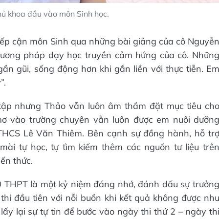
hủ khoa đầu vào môn Sinh học.
 tiếp cận môn Sinh qua những bài giảng của cô Nguyễ
phương pháp dạy học truyền cảm hứng của cô. Nhữn
gần gũi, sống động hơn khi gắn liền với thực tiễn. E
”.
tập nhưng Thảo vẫn luôn âm thầm đặt mục tiêu ch
mơ vào trường chuyên vẫn luôn được em nuôi dưỡn
THCS Lê Văn Thiêm. Bên cạnh sự đồng hành, hỗ tr
ài tự học, tự tìm kiếm thêm các nguồn tư liệu trê
ến thức.
 10 THPT là một kỷ niệm đáng nhớ, đánh dấu sự trưởn
hi đầu tiên với nỗi buồn khi kết quả không được nh
lại sự tự tin để bước vào ngày thi thứ 2 – ngày th