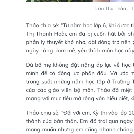
Trần Thu Thảo - t
Thảo chia sẻ: "Từ năm học lớp 6, khi được
Thị Thanh Hoài, em đã bị cuốn hút bởi 
phần lý thuyết khó nhớ, dài dòng trở nên 
ngày càng đam mê, yêu thích môn học này
Dù bố mẹ không đặt nặng áp lực về học 
mình để có động lực phấn đấu. Và ước 
trong suốt những năm học tập ở Trường 
của các giáo viên bộ môn, Thảo đã miệt m
mạng với mục tiêu mở rộng vốn hiểu biết, ki
Thảo chia sẻ: “Đối với em, Kỳ thi vào lớp
thành của bản thân. Em đã trải qua ngày t
mong muốn nhưng em cũng nhanh chóng lấy 