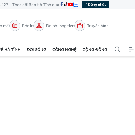
3.427
Theo dõi Báo Hà Tĩnh qua
Đăng nhập
in mới
Báo in
Đa phương tiện
Truyền hình
VỀ HÀ TĨNH
ĐỜI SỐNG
CÔNG NGHỆ
CỘNG ĐỒNG