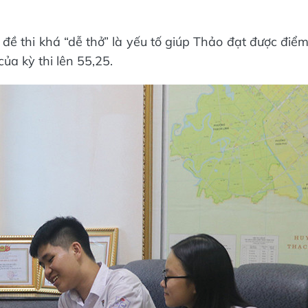
đề thi khá “dễ thở” là yếu tố giúp Thảo đạt được điể
ủa kỳ thi lên 55,25.