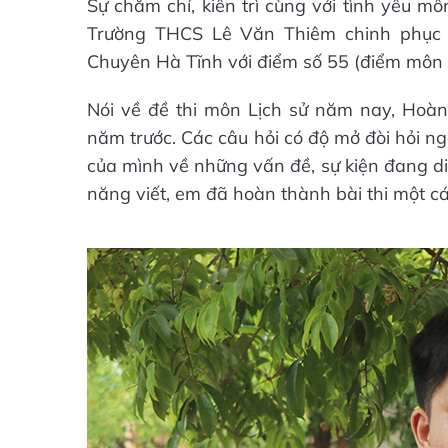
Sự chăm chỉ, kiên trì cùng với tình yêu m
Trường THCS Lê Văn Thiêm chinh phục 
Chuyên Hà Tĩnh với điểm số 55 (điểm môn S
Nói về đề thi môn Lịch sử năm nay, Hoà
năm trước. Các câu hỏi có độ mở đòi hỏi ngo
của mình về những vấn đề, sự kiện đang di
năng viết, em đã hoàn thành bài thi một cá