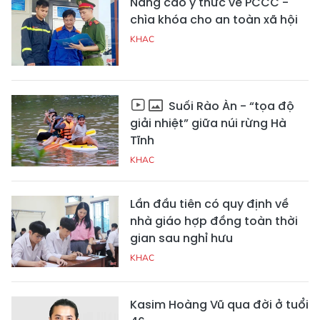
Nâng cao ý thức về PCCC -
chìa khóa cho an toàn xã hội
KHAC
Suối Rào Àn - “tọa độ
giải nhiệt” giữa núi rừng Hà
Tĩnh
KHAC
Lần đầu tiên có quy định về
nhà giáo hợp đồng toàn thời
gian sau nghỉ hưu
KHAC
Kasim Hoàng Vũ qua đời ở tuổi