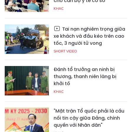
cho cán bộ y tế cơ sở
KHAC
Tai nạn nghiêm trọng giữa
xe khách và đầu kéo trên cao
tốc, 3 người tử vong
SHORT VIDEO
Đánh tổ trưởng an ninh bị
thương, thanh niên làng bị
khởi tố
KHAC
"Mặt trận Tổ quốc phải là cầu
nối tin cậy giữa Đảng, chính
quyền với Nhân dân"