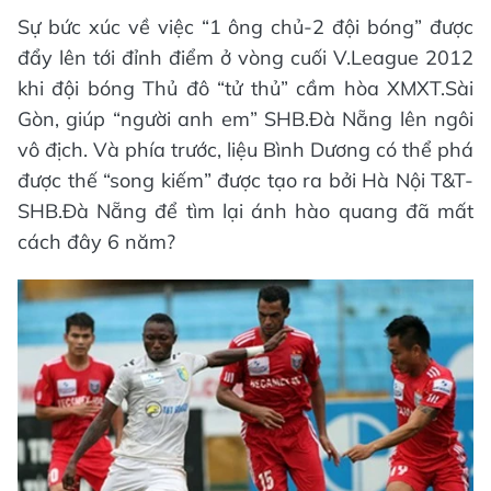
Sự bức xúc về việc “1 ông chủ-2 đội bóng” được
đẩy lên tới đỉnh điểm ở vòng cuối V.League 2012
khi đội bóng Thủ đô “tử thủ” cầm hòa XMXT.Sài
Gòn, giúp “người anh em” SHB.Đà Nẵng lên ngôi
vô địch. Và phía trước, liệu Bình Dương có thể phá
được thế “song kiếm” được tạo ra bởi Hà Nội T&T-
SHB.Đà Nẵng để tìm lại ánh hào quang đã mất
cách đây 6 năm?