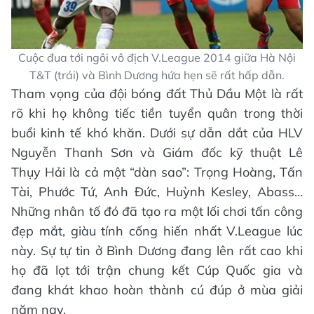
Cuộc đua tới ngôi vô địch V.League 2014 giữa Hà Nội
T&T (trái) và Bình Dương hứa hẹn sẽ rất hấp dẫn.
Tham vọng của đội bóng đất Thủ Dầu Một là rất
rõ khi họ không tiếc tiền tuyển quân trong thời
buổi kinh tế khó khăn. Dưới sự dẫn dắt của HLV
Nguyễn Thanh Sơn và Giám đốc kỹ thuật Lê
Thụy Hải là cả một “dàn sao”: Trọng Hoàng, Tấn
Tài, Phước Tứ, Anh Đức, Huỳnh Kesley, Abass…
Những nhân tố đó đã tạo ra một lối chơi tấn công
đẹp mắt, giàu tính cống hiến nhất V.League lúc
này. Sự tự tin ở Bình Dương đang lên rất cao khi
họ đã lọt tới trận chung kết Cúp Quốc gia và
đang khát khao hoàn thành cú đúp ở mùa giải
năm nay.