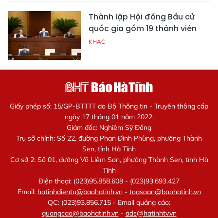
Thành lập Hội đồng Bầu cử
quốc gia gồm 19 thành viên
KHAC
Giấy phép số: 15/GP-BTTTT do Bộ Thông tin - Truyền thông cấp
ngày 17 tháng 01 năm 2022.
Giám đốc: Nghiêm Sỹ Đống
Trụ sở chính: Số 22, đường Phan Đình Phùng, phường Thành
Sen, tỉnh Hà Tĩnh
Cơ sở 2: Số 01, đường Võ Liêm Sơn, phường Thành Sen, tỉnh Hà
Tĩnh
Điện thoại: (023)95.858.608 - (023)93.693.427
Email:
hatinhdientu@baohatinh.vn
-
toasoan@baohatinh.vn
QC: (023)93.856.715 - Email quảng cáo:
quangcao@baohatinh.vn
-
ads@hatinhtv.vn