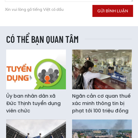
Xin vui lòng gõ tiếng Việt có dấu
GỬI BÌNH LUẬN
CÓ THỂ BẠN QUAN TÂM
Ủy ban nhân dân xã
Ngăn cản cơ quan thuế
Đức Thịnh tuyển dụng
xác minh thông tin bị
viên chức
phạt tới 100 triệu đồng