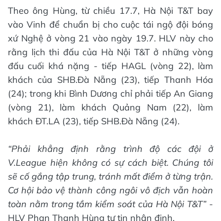
Theo ông Hùng, từ chiều 17.7, Hà Nội T&T bay
vào Vinh để chuẩn bị cho cuộc tái ngộ đội bóng
xứ Nghệ ở vòng 21 vào ngày 19.7. HLV này cho
rằng lịch thi đấu của Hà Nội T&T ở những vòng
đấu cuối khá nặng - tiếp HAGL (vòng 22), làm
khách của SHB.Đà Nẵng (23), tiếp Thanh Hóa
(24); trong khi Bình Dương chỉ phải tiếp An Giang
(vòng 21), làm khách Quảng Nam (22), làm
khách ĐT.LA (23), tiếp SHB.Đà Nẵng (24).
“Phải khẳng định rằng trình độ các đội ở
V.League hiện không có sự cách biệt. Chúng tôi
sẽ cố gắng tập trung, tránh mất điểm ở từng trận.
Cơ hội bảo vệ thành công ngôi vô địch vẫn hoàn
toàn nằm trong tầm kiểm soát của Hà Nội T&T”
-
HLV Phan Thanh Hùng tự tin nhận định.