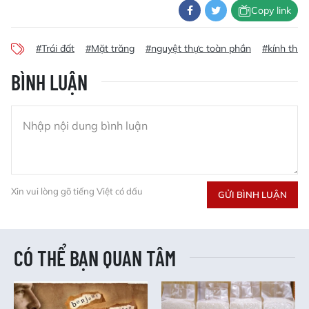
Copy link
#Trái đất
#Mặt trăng
#nguyệt thực toàn phần
#kính thiê
BÌNH LUẬN
Xin vui lòng gõ tiếng Việt có dấu
GỬI BÌNH LUẬN
CÓ THỂ BẠN QUAN TÂM