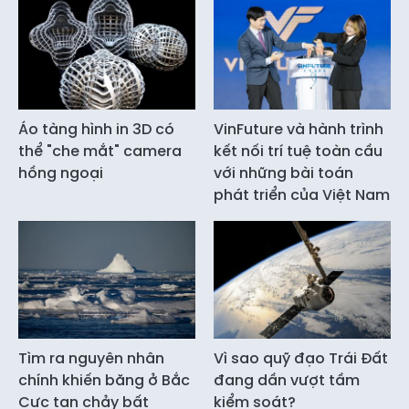
Áo tàng hình in 3D có
VinFuture và hành trình
thể "che mắt" camera
kết nối trí tuệ toàn cầu
hồng ngoại
với những bài toán
phát triển của Việt Nam
Tìm ra nguyên nhân
Vì sao quỹ đạo Trái Đất
chính khiến băng ở Bắc
đang dần vượt tầm
Cực tan chảy bất
kiểm soát?