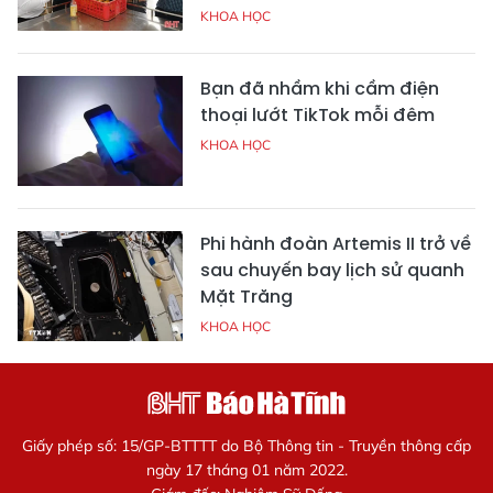
KHOA HỌC
Bạn đã nhầm khi cầm điện
thoại lướt TikTok mỗi đêm
KHOA HỌC
Phi hành đoàn Artemis II trở về
sau chuyến bay lịch sử quanh
Mặt Trăng
KHOA HỌC
Giấy phép số: 15/GP-BTTTT do Bộ Thông tin - Truyền thông cấp
ngày 17 tháng 01 năm 2022.