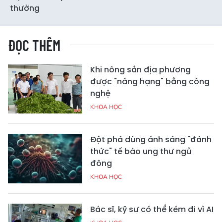
thường
ĐỌC THÊM
Khi nông sản địa phương
được "nâng hạng" bằng công
nghệ
KHOA HỌC
Đột phá dùng ánh sáng "đánh
thức" tế bào ung thư ngủ
đông
KHOA HỌC
Bác sĩ, kỹ sư có thể kém đi vì AI