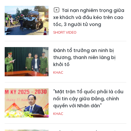
Tai nạn nghiêm trọng giữa
xe khách và đầu kéo trên cao
tốc, 3 người tử vong
SHORT VIDEO
Đánh tổ trưởng an ninh bị
thương, thanh niên làng bị
khởi tố
KHAC
"Mặt trận Tổ quốc phải là cầu
nối tin cậy giữa Đảng, chính
quyền với Nhân dân"
KHAC