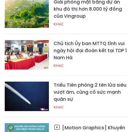
Giải phóng mặt bằng dự án
khu đô thị hơn 8.000 tỷ đồng
của Vingroup
KHAC
Chủ tịch Ủy ban MTTQ tỉnh vui
ngày hội đại đoàn kết tại TDP 1
Nam Hà
KHAC
Triều Tiên phóng 2 tên lửa siêu
vượt âm, củng cố sức mạnh
quân sự
KHAC
[Motion Graphics] Khuyến