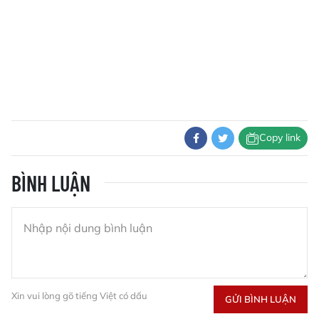
Copy link
BÌNH LUẬN
Xin vui lòng gõ tiếng Việt có dấu
GỬI BÌNH LUẬN