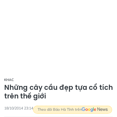
KHAC
Những cây cầu đẹp tựa cổ tích
trên thế giới
18/10/2014 23:14
Theo dõi Báo Hà Tĩnh trên