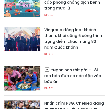
cáo phòng chống dịch bệnh
trong mưa lũ
KHAC
Vingroup đồng loạt khánh
thành, khởi công 6 công trình
trọng điểm chào mừng 80
năm Quốc khánh
KHAC
“Ngon hơn thịt gà” – Lời
rao bán đưa cá nóc độc vào
bữa ăn
KHAC
Nhấn chìm PSG, Chelsea đăng