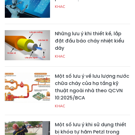
KHAC
Những lưu ý khi thiết kế, lắp
đặt đầu báo cháy nhiệt kiểu
dây
KHAC
Một số lưu ý về lưu lượng nước
chữa cháy của hạ tầng kỹ
thuật ngoài nhà theo QCVN
10:2025/BCA
KHAC
Một số lưu ý khi sử dụng thiết
bị khóa tự hãm Petzl trong