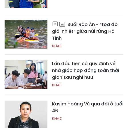
Suối Rào Àn - “tọa độ
giải nhiệt” giữa núi rừng Hà
Tĩnh
KHAC
Lần đầu tiên có quy định về
nhà giáo hợp đồng toàn thời
gian sau nghỉ hưu
KHAC
Kasim Hoàng Vũ qua đời ở tuổi
46
KHAC