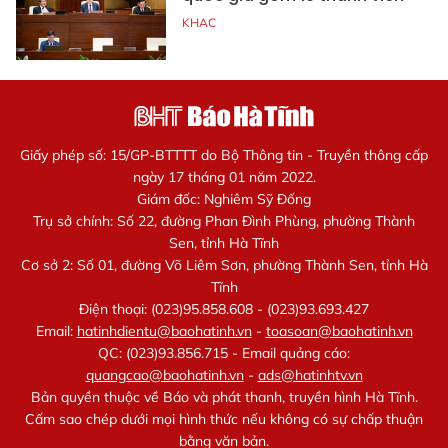
KHAC
Giấy phép số: 15/GP-BTTTT do Bộ Thông tin - Truyền thông cấp
ngày 17 tháng 01 năm 2022.
Giám đốc: Nghiêm Sỹ Đống
Trụ sở chính: Số 22, đường Phan Đình Phùng, phường Thành
Sen, tỉnh Hà Tĩnh
Cơ sở 2: Số 01, đường Võ Liêm Sơn, phường Thành Sen, tỉnh Hà
Tĩnh
Điện thoại: (023)95.858.608 - (023)93.693.427
Email:
hatinhdientu@baohatinh.vn
-
toasoan@baohatinh.vn
QC: (023)93.856.715 - Email quảng cáo:
quangcao@baohatinh.vn
-
ads@hatinhtv.vn
Bản quyền thuộc về Báo và phát thanh, truyền hình Hà Tĩnh.
Cấm sao chép dưới mọi hình thức nếu không có sự chấp thuận
bằng văn bản.