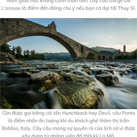
Nằm giữa một khung cảnh thần tiên, cây cầu Gorge De
L'areuse là điểm đến đáng chú ý nếu bạn có dịp tới Thụy Sĩ.
Còn được gọi bằng cái tên Hunchback hay Devil, cầu Ponto
là điểm nhấn ấn tượng khi du khách ghé thăm thị trấn
Bobbio, Italy. Cây cầu mang sự quyến rũ của lịch sử vì được
xây dựng từ những viên đá thời kỳ La Mã.