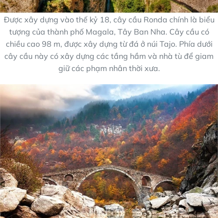
Được xây dựng vào thế kỷ 18, cây cầu Ronda chính là biểu
tượng của thành phố Magala, Tây Ban Nha. Cây cầu có
chiều cao 98 m, được xây dựng từ đá ở núi Tajo. Phía dưới
cây cầu này có xây dựng các tầng hầm và nhà tù để giam
giữ các phạm nhân thời xưa.