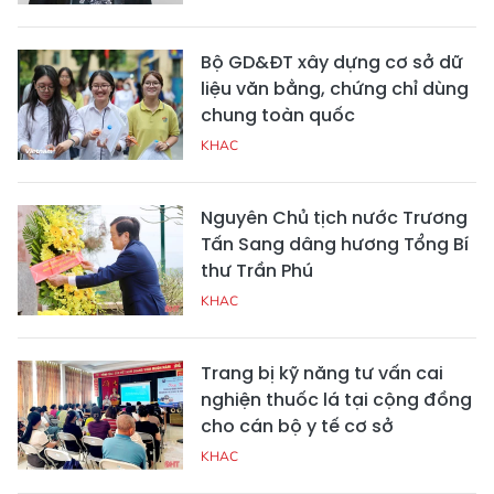
Bộ GD&ĐT xây dựng cơ sở dữ
liệu văn bằng, chứng chỉ dùng
chung toàn quốc
KHAC
Nguyên Chủ tịch nước Trương
Tấn Sang dâng hương Tổng Bí
thư Trần Phú
KHAC
Trang bị kỹ năng tư vấn cai
nghiện thuốc lá tại cộng đồng
cho cán bộ y tế cơ sở
KHAC