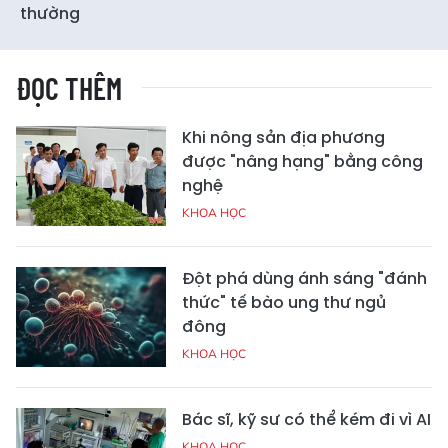
thường
ĐỌC THÊM
Khi nông sản địa phương
được "nâng hạng" bằng công
nghệ
KHOA HỌC
Đột phá dùng ánh sáng "đánh
thức" tế bào ung thư ngủ
đông
KHOA HỌC
Bác sĩ, kỹ sư có thể kém đi vì AI
KHOA HỌC