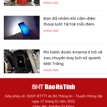
KHOA HỌC
Bạn đã nhầm khi cầm điện
thoại lướt TikTok mỗi đêm
KHOA HỌC
Phi hành đoàn Artemis II trở về
sau chuyến bay lịch sử quanh
Mặt Trăng
KHOA HỌC
Giấy phép số: 15/GP-BTTTT do Bộ Thông tin - Truyền thông cấp
ngày 17 tháng 01 năm 2022.
Giám đốc: Nghiêm Sỹ Đống