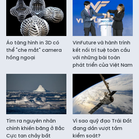
Áo tàng hình in 3D có
VinFuture và hành trình
thể "che mắt" camera
kết nối trí tuệ toàn cầu
hồng ngoại
với những bài toán
phát triển của Việt Nam
Tìm ra nguyên nhân
Vì sao quỹ đạo Trái Đất
chính khiến băng ở Bắc
đang dần vượt tầm
Cực tan chảy bất
kiểm soát?