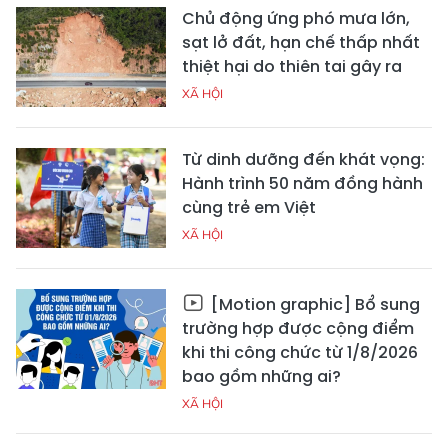
Chủ động ứng phó mưa lớn,
sạt lở đất, hạn chế thấp nhất
thiệt hại do thiên tai gây ra
XÃ HỘI
Từ dinh dưỡng đến khát vọng:
Hành trình 50 năm đồng hành
cùng trẻ em Việt
XÃ HỘI
[Motion graphic] Bổ sung
trường hợp được cộng điểm
khi thi công chức từ 1/8/2026
bao gồm những ai?
XÃ HỘI