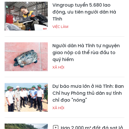
Vingroup tuyển 5.680 lao
động, ưu tiên người dân Hà
Tĩnh
VIỆC LÀM
Người dân Hà Tĩnh tự nguyện
giao nộp cá thể rùa đầu to
quý hiếm
XÃ HỘI
Dự báo mưa lớn ở Hà Tĩnh: Ban
Chỉ huy Phòng thủ dân sự tỉnh
chỉ đạo "nóng"
XÃ HỘI
Hơn 2.000 m³ đất đá sạt lở