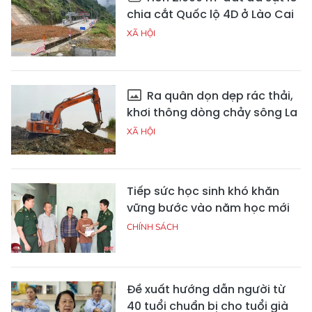
chia cắt Quốc lộ 4D ở Lào Cai
XÃ HỘI
Ra quân dọn dẹp rác thải,
khơi thông dòng chảy sông La
XÃ HỘI
Tiếp sức học sinh khó khăn
vững bước vào năm học mới
CHÍNH SÁCH
Đề xuất hướng dẫn người từ
40 tuổi chuẩn bị cho tuổi già