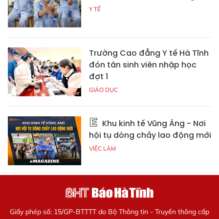
Y TẾ
Trường Cao đẳng Y tế Hà Tĩnh
đón tân sinh viên nhập học
đợt 1
GIÁO DỤC
Khu kinh tế Vũng Áng - Nơi
hội tụ dòng chảy lao động mới
VIỆC LÀM
Giấy phép số: 15/GP-BTTTT do Bộ Thông tin - Truyền thông cấp