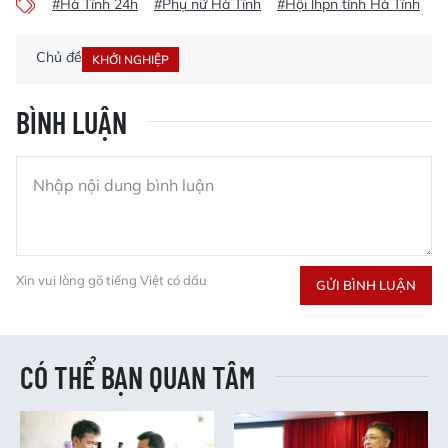
#Hà Tĩnh 24h
#Phụ nữ Hà Tĩnh
#Hội lhpn tỉnh Hà Tĩnh
#
Chủ đề
KHỞI NGHIỆP
BÌNH LUẬN
Xin vui lòng gõ tiếng Việt có dấu
GỬI BÌNH LUẬN
CÓ THỂ BẠN QUAN TÂM