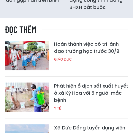
dân gặp nạn trên biển
động công trình đóng
BHXH bắt buộc
ĐỌC THÊM
Hoàn thành việc bố trí lãnh
đạo trường học trước 30/9
GIÁO DỤC
Phát hiện ổ dịch sốt xuất huyết
ở xã Kỳ Hoa với 5 người mắc
bệnh
Y TẾ
Xã Đức Đồng tuyển dụng viên