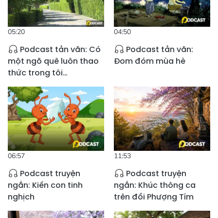
05:20
04:50
Podcast tản văn: Có
Podcast tản văn:
một ngõ quê luôn thao
Đom đóm mùa hè
thức trong tôi…
06:57
11:53
Podcast truyện
Podcast truyện
ngắn: Kiến con tinh
ngắn: Khúc thông ca
nghịch
trên đồi Phượng Tím