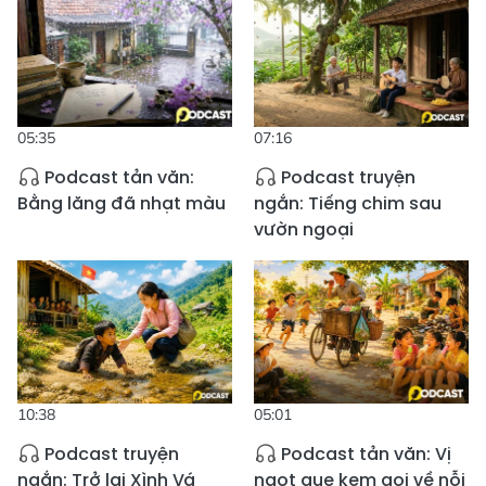
05:35
07:16
Podcast tản văn:
Podcast truyện
Bằng lăng đã nhạt màu
ngắn: Tiếng chim sau
vườn ngoại
10:38
05:01
Podcast truyện
Podcast tản văn: Vị
ngắn: Trở lại Xình Vá
ngọt que kem gọi về nỗi