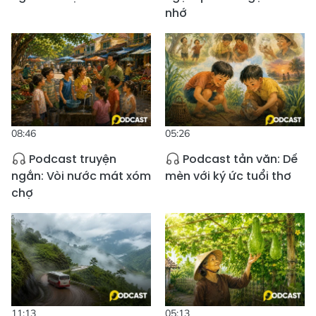
nhớ
08:46
05:26
Podcast truyện
Podcast tản văn: Dế
ngắn: Vòi nước mát xóm
mèn với ký ức tuổi thơ
chợ
11:13
05:13