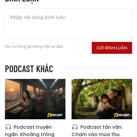
Xin vui lòng gõ tiếng Việt có dấu
GỬI BÌNH LUẬN
PODCAST KHÁC
Podcast truyện
Podcast tản văn:
ngắn: Khoảng trống
Chạm vào mùa thu