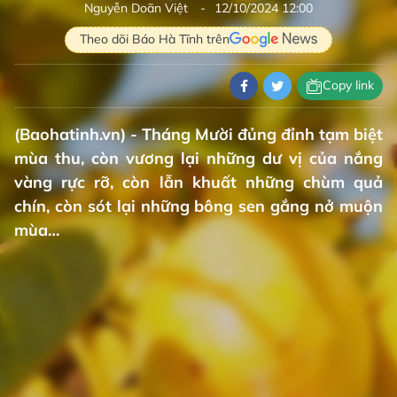
Nguyễn Doãn Việt
12/10/2024 12:00
Theo dõi Báo Hà Tĩnh trên
Copy link
(Baohatinh.vn) - Tháng Mười đủng đỉnh tạm biệt
mùa thu, còn vương lại những dư vị của nắng
vàng rực rỡ, còn lẫn khuất những chùm quả
chín, còn sót lại những bông sen gắng nở muộn
mùa…