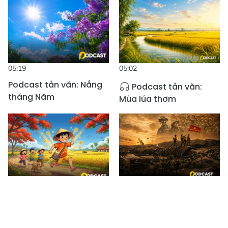
05:19
05:02
Podcast tản văn: Nắng
Podcast tản văn:
tháng Năm
Mùa lúa thơm
06:51
04:16
Tin mới
Emagazine
Truyền hình
Podcast
Podcast truyện
Podcast tản văn:
ngắn: Câu chuyện của
Hào khí Điện Biên