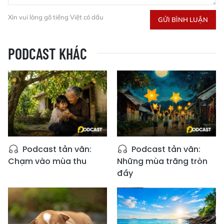
Xin vui lòng gõ tiếng Việt có dấu
GỬI BÌNH LUẬN
PODCAST KHÁC
Podcast tản văn:
Podcast tản văn:
Chạm vào mùa thu
Những mùa trăng tròn
đầy