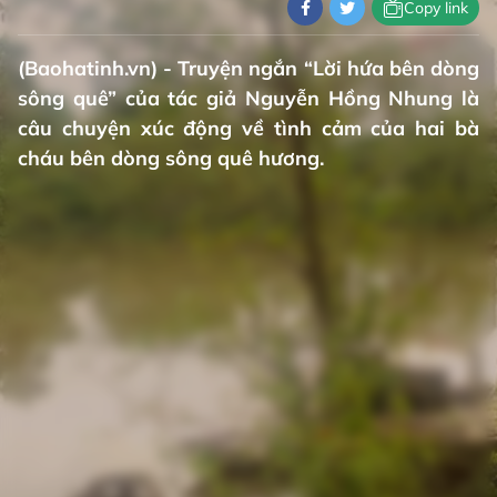
Copy link
(Baohatinh.vn) - Truyện ngắn “Lời hứa bên dòng
sông quê” của tác giả Nguyễn Hồng Nhung là
câu chuyện xúc động về tình cảm của hai bà
cháu bên dòng sông quê hương.