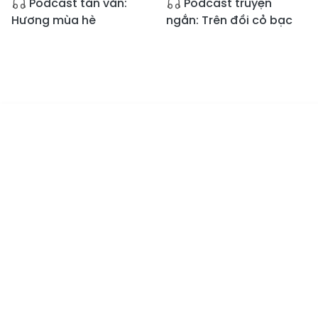
Podcast tản văn:
Podcast truyện
Hương mùa hè
ngắn: Trên đồi cỏ bạc
Tin mới
Emagazine
Truyền hình
Podcast
09:57
04:32
Podcast truyện
Podcast tản văn:
ngắn: Kỷ vật của ngoại
Mùa gió Lào
08:58
09:17