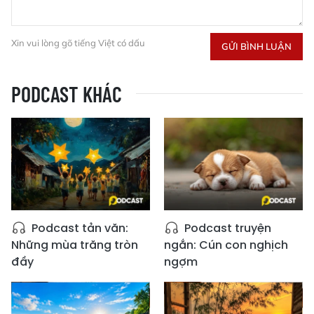
Xin vui lòng gõ tiếng Việt có dấu
GỬI BÌNH LUẬN
PODCAST KHÁC
Podcast tản văn:
Podcast truyện
Những mùa trăng tròn
ngắn: Cún con nghịch
đầy
ngợm