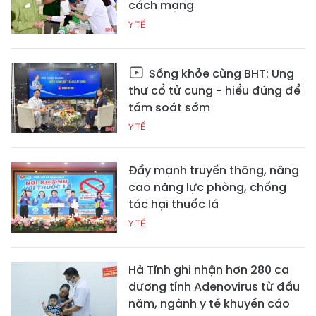
cách mạng
Y TẾ
Sống khỏe cùng BHT: Ung
thư cổ tử cung - hiểu đúng để
tầm soát sớm
Y TẾ
Đẩy mạnh truyền thông, nâng
cao năng lực phòng, chống
tác hại thuốc lá
Y TẾ
Hà Tĩnh ghi nhận hơn 280 ca
dương tính Adenovirus từ đầu
năm, ngành y tế khuyến cáo