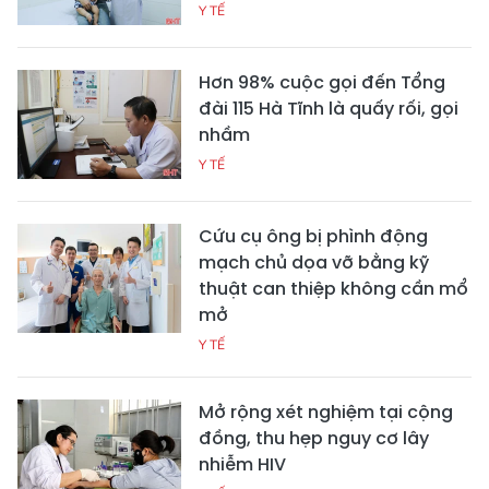
Y TẾ
Hơn 98% cuộc gọi đến Tổng
đài 115 Hà Tĩnh là quấy rối, gọi
nhầm
Y TẾ
Cứu cụ ông bị phình động
mạch chủ dọa vỡ bằng kỹ
thuật can thiệp không cần mổ
mở
Y TẾ
Mở rộng xét nghiệm tại cộng
đồng, thu hẹp nguy cơ lây
nhiễm HIV