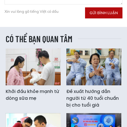
Xin vui lòng gõ tiếng Việt có dấu
GỬI BÌNH LUẬN
CÓ THỂ BẠN QUAN TÂM
Khởi đầu khỏe mạnh từ
Đề xuất hướng dẫn
dòng sữa mẹ
người từ 40 tuổi chuẩn
bị cho tuổi già