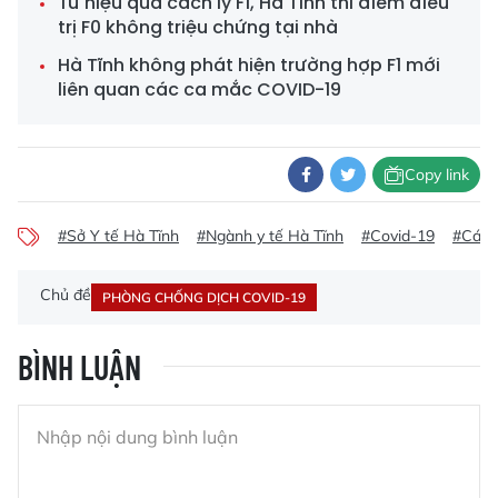
Từ hiệu quả cách ly F1, Hà Tĩnh thí điểm điều
trị F0 không triệu chứng tại nhà
Hà Tĩnh không phát hiện trường hợp F1 mới
liên quan các ca mắc COVID-19
Copy link
#Sở Y tế Hà Tĩnh
#Ngành y tế Hà Tĩnh
#Covid-19
#Cách 
Chủ đề
PHÒNG CHỐNG DỊCH COVID-19
BÌNH LUẬN