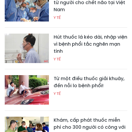
từ người cho chết não tại Việt
Nam
Y TẾ
Hút thuốc lá kéo dài, nhập viện
vì bệnh phổi tắc nghẽn mạn
tính
Y TẾ
Từ một điếu thuốc giải khuây,
đến nỗi lo bệnh phổi!
Y TẾ
Khám, cấp phát thuốc miễn
phí cho 300 người có công với