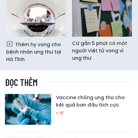
Cứ gần 5 phút có một
Thêm hy vọng cho
người Việt tử vong vì
bệnh nhân ung thư tại
ung thư
Hà Tĩnh
ĐỌC THÊM
Vaccine chống ung thư cho
kết quả ban đầu tích cực
Y TẾ