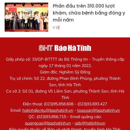
Phấn đấu trên 310.000 lượt
khám, chữa bệnh bằng đông y
mỗi năm
Y TẾ
Giấy phép số: 15/GP-BTTTT do Bộ Thông tin - Truyền thông cấp
ngày 17 tháng 01 năm 2022.
Giám đốc: Nghiêm Sỹ Đống
Trụ sở chính: Số 22, đường Phan Đình Phùng, phường Thành
Sen, tỉnh Hà Tĩnh
Cơ sở 2: Số 01, đường Võ Liêm Sơn, phường Thành Sen, tỉnh Hà
Tĩnh
Điện thoại: (023)95.858.608 - (023)93.693.427
Email:
hatinhdientu@baohatinh.vn
-
toasoan@baohatinh.vn
QC: (023)93.856.715 - Email quảng cáo:
quangcao@baohatinh.vn
-
ads@hatinhtv.vn
Bản quyền thuộc về Báo và phát thanh, truyền hình Hà Tĩnh.