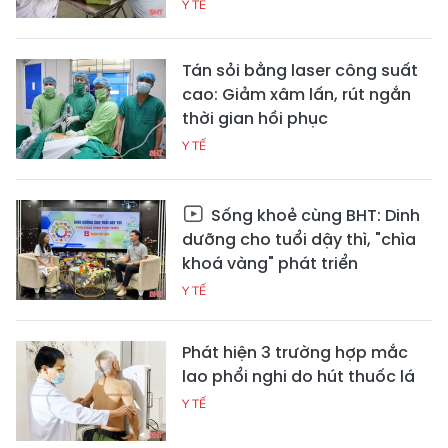
Y TẾ
Tán sỏi bằng laser công suất
cao: Giảm xâm lấn, rút ngắn
thời gian hồi phục
Y TẾ
Sống khoẻ cùng BHT: Dinh
dưỡng cho tuổi dậy thì, "chìa
khoá vàng" phát triển
Y TẾ
Phát hiện 3 trường hợp mắc
lao phổi nghi do hút thuốc lá
Y TẾ