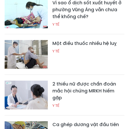
Vì sao ổ dịch sốt xuất huyết ở
phường Vũng Áng vẫn chưa
thể khống chế?
Y TẾ
Một điếu thuốc nhiều hệ luỵ
Y TẾ
2 thiếu nữ được chẩn đoán
mắc hội chứng MRKH hiếm
gặp
Y TẾ
Ca ghép dương vật đầu tiên