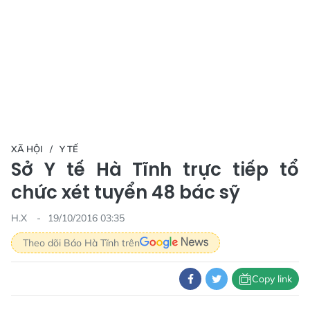
XÃ HỘI
Y TẾ
Sở Y tế Hà Tĩnh trực tiếp tổ
chức xét tuyển 48 bác sỹ
H.X
19/10/2016 03:35
Theo dõi Báo Hà Tĩnh trên
Copy link