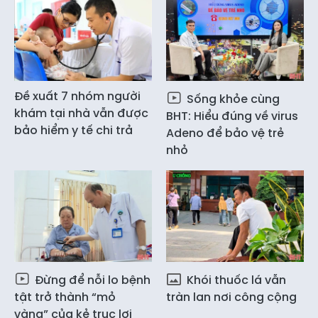
Đề xuất 7 nhóm người
Sống khỏe cùng
khám tại nhà vẫn được
BHT: Hiểu đúng về virus
bảo hiểm y tế chi trả
Adeno để bảo vệ trẻ
nhỏ
Đừng để nỗi lo bệnh
Khói thuốc lá vẫn
tật trở thành “mỏ
tràn lan nơi công cộng
vàng” của kẻ trục lợi