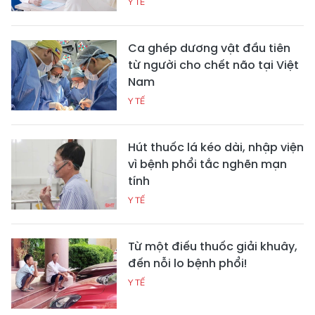
Y TẾ
Ca ghép dương vật đầu tiên
từ người cho chết não tại Việt
Nam
Y TẾ
Hút thuốc lá kéo dài, nhập viện
vì bệnh phổi tắc nghẽn mạn
tính
Y TẾ
Từ một điếu thuốc giải khuây,
đến nỗi lo bệnh phổi!
Y TẾ