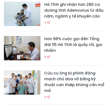
Hà Tĩnh ghi nhận hơn 280 ca
dương tính Adenovirus từ đầu
năm, ngành y tế khuyến cáo
Y TẾ
Hơn 98% cuộc gọi đến Tổng
đài 115 Hà Tĩnh là quấy rối, gọi
nhầm
Y TẾ
Cứu cụ ông bị phình động
mạch chủ dọa vỡ bằng kỹ
thuật can thiệp không cần mổ
mở
Y TẾ