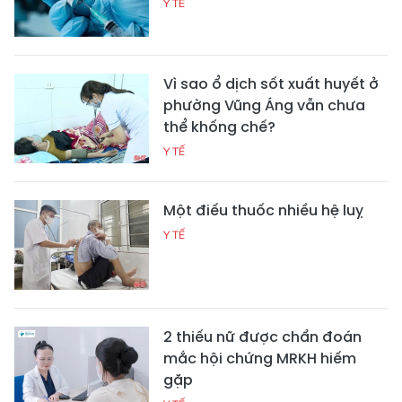
Y TẾ
Vì sao ổ dịch sốt xuất huyết ở
phường Vũng Áng vẫn chưa
thể khống chế?
Y TẾ
Một điếu thuốc nhiều hệ luỵ
Y TẾ
2 thiếu nữ được chẩn đoán
mắc hội chứng MRKH hiếm
gặp