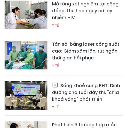
Mở rộng xét nghiệm tại cộng
đồng, thu hẹp nguy cơ lây
nhiễm HIV
Y TẾ
Tán sỏi bằng laser công suất
cao: Giảm xâm lấn, rút ngắn
thời gian hồi phục
Y TẾ
Sống khoẻ cùng BHT: Dinh
dưỡng cho tuổi dậy thì, "chìa
khoá vàng" phát triển
Y TẾ
Phát hiện 3 trường hợp mắc