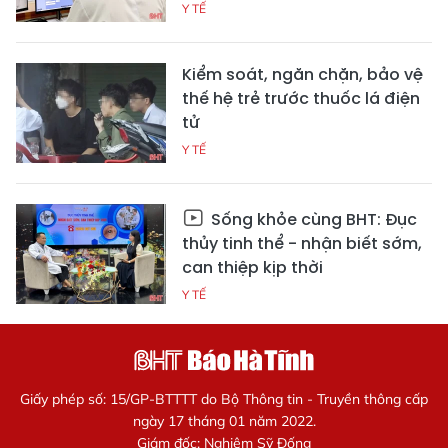
Y TẾ
Kiểm soát, ngăn chặn, bảo vệ
thế hệ trẻ trước thuốc lá điện
tử
Y TẾ
Sống khỏe cùng BHT: Đục
thủy tinh thể - nhận biết sớm,
can thiệp kịp thời
Y TẾ
Giấy phép số: 15/GP-BTTTT do Bộ Thông tin - Truyền thông cấp
ngày 17 tháng 01 năm 2022.
Giám đốc: Nghiêm Sỹ Đống