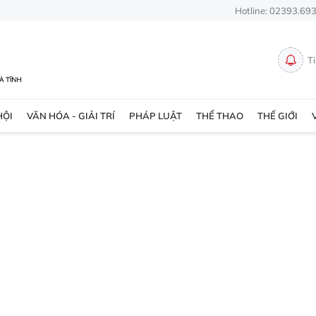
Hotline: 02393.69
T
HỘI
VĂN HÓA - GIẢI TRÍ
PHÁP LUẬT
THỂ THAO
THẾ GIỚI