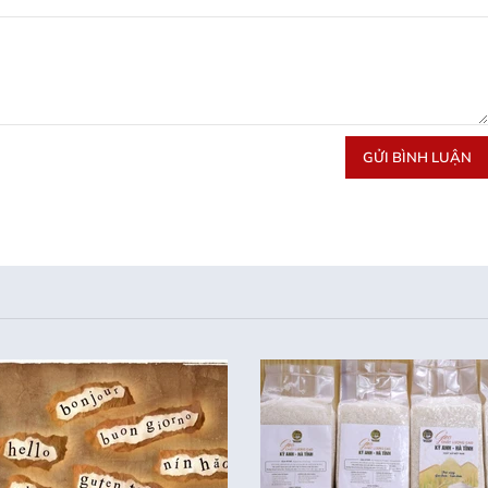
GỬI BÌNH LUẬN