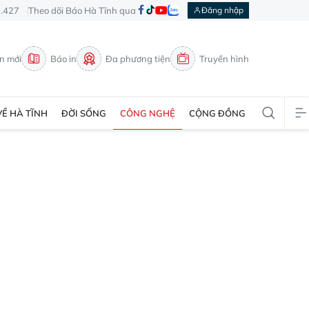
3.427
Theo dõi Báo Hà Tĩnh qua
Đăng nhập
in mới
Báo in
Đa phương tiện
Truyền hình
VỀ HÀ TĨNH
ĐỜI SỐNG
CÔNG NGHỆ
CỘNG ĐỒNG