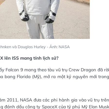
ehnken và Douglas Hurley - Ảnh: NASA
 lên ISS mang tính lịch sử?
 đẩy Falcon 9 mang theo tàu vũ trụ Crew Dragon đã rờ
a bang Florida (Mỹ), mở ra một kỷ nguyên mới tron
năm 2011, NASA đưa các phi hành gia vào vũ trụ trê
g đánh dấu công ty SpaceX của tỷ phú Mỹ Elon Mus