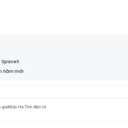
ội SpaceX
ón năm mới
 gia
#Báo Hà Tĩnh điện tử