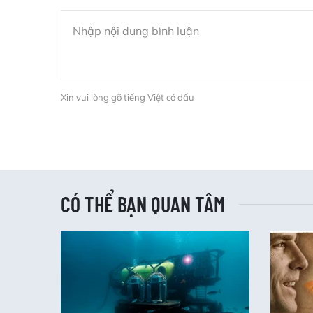
Xin vui lòng gõ tiếng Việt có dấu
CÓ THỂ BẠN QUAN TÂM