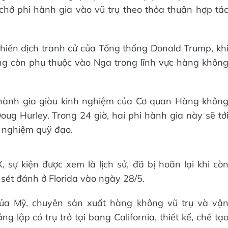
chở phi hành gia vào vũ trụ theo thỏa thuận hợp tá
chiến dịch tranh cử của Tổng thống Donald Trump, kh
g còn phụ thuộc vào Nga trong lĩnh vực hàng khôn
 hành gia giàu kinh nghiệm của Cơ quan Hàng khôn
g Hurley. Trong 24 giờ, hai phi hành gia này sẽ tớ
hí nghiệm quỹ đạo.
 sự kiện được xem là lịch sử, đã bị hoãn lại khi cò
sét đánh ở Florida vào ngày 28/5.
của Mỹ, chuyên sản xuất hàng không vũ trụ và vậ
 lập có trụ trở tại bang California, thiết kế, chế tạ