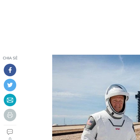
CHIA SẺ
0