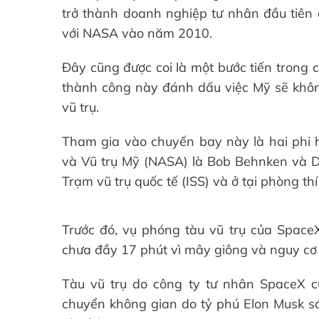
trở thành doanh nghiệp tư nhân đầu tiên 
với NASA vào năm 2010.
Đây cũng được coi là một bước tiến trong 
thành công này đánh dấu việc Mỹ sẽ khôn
vũ trụ.
Tham gia vào chuyến bay này là hai phi
và Vũ trụ Mỹ (NASA) là Bob Behnken và Dou
Trạm vũ trụ quốc tế (ISS) và ở tại phòng t
Trước đó, vụ phóng tàu vũ trụ của SpaceX,
chưa đầy 17 phút vì mây giông và nguy cơ 
Tàu vũ trụ do công ty tư nhân SpaceX 
chuyển không gian do tỷ phú Elon Musk sáng