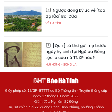
Ngược dòng ký ức về "tọa
độ lửa" Bãi Dừa
VỀ HÀ TĨNH
[Quiz] Lá thư gửi mẹ trước
ngày hy sinh tại Ngã ba Đồng
Lộc là của nữ TNXP nào?
NÚI HỒNG - SÔNG LA
Giấy phép số: 15/GP-BTTTT do Bộ Thông tin - Truyền thông cấp
ngày 17 tháng 01 năm 2022.
Giám đốc: Nghiêm Sỹ Đống
Trụ sở chính: Số 22, đường Phan Đình Phùng, phường Thành