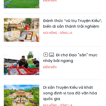
ĐIỂM ĐẾN
Đánh thức “vũ trụ Truyện Kiều”,
biến di sản thành trải nghiệm
NÚI HỒNG - SÔNG LA
Đi chợ Đạo "săn" mực
nháy bãi ngang
ĐIỂM ĐẾN
Di sản Truyện Kiều và khát
vọng định vị tọa độ văn hóa
quốc gia
NÚI HỒNG - SÔNG LA