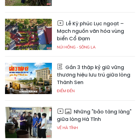
Lễ Kỳ phúc Lục ngoạt –
Mạch nguồn văn hóa vùng
biển Cổ Đạm
NÚI HỒNG - SÔNG LA
Gần 3 thập kỷ giữ vững
thương hiệu lưu trú giữa lòng
Thành Sen
ĐIỂM ĐẾN
Những "bảo tàng làng"
giữa lòng Hà Tĩnh
VỀ HÀ TĨNH