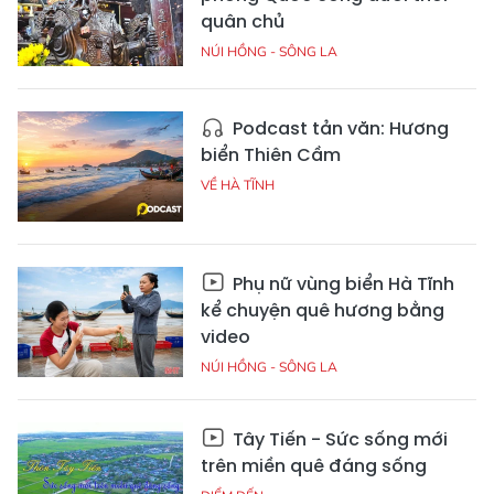
quân chủ
NÚI HỒNG - SÔNG LA
Podcast tản văn: Hương
biển Thiên Cầm
VỀ HÀ TĨNH
Phụ nữ vùng biển Hà Tĩnh
kể chuyện quê hương bằng
video
NÚI HỒNG - SÔNG LA
Tây Tiến - Sức sống mới
trên miền quê đáng sống