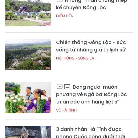
Những "nhân chứng thép"
kể chuyện Đồng Lộc
ĐIỂM ĐẾN
Chiến thắng Đồng Lộc - sức
sống từ những giá trị lịch sử
NÚI HỒNG - SÔNG LA
Dòng người muôn
phương về Ngã ba Đồng Lộc
tri ân các anh hùng liệt sĩ
VỀ HÀ TĨNH
3 danh nhân Hà Tĩnh được
phong Quốc công dưới thời