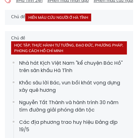
#Hà Tĩnh 24h
#Hiến máu nhân đạo
#Hiến máu cứu người
Chủ đề
HIẾN MÁU CỨU NGƯỜI Ở HÀ TĨNH
Chủ đề
HỌC TẬP, THỰC HÀNH TƯ TƯỞNG, ĐẠO ĐỨC, PHƯƠNG PHÁP,
PHONG CÁCH HỒ CHÍ MINH
Nhà hát Kịch Việt Nam "kể chuyện Bác Hồ"
trên sân khấu Hà Tĩnh
Khắc sâu lời Bác, vun bồi khát vọng dựng
xây quê hương
Nguyễn Tất Thành và hành trình 30 năm
tìm đường giải phóng dân tộc
Các địa phương trao huy hiệu Đảng dịp
19/5