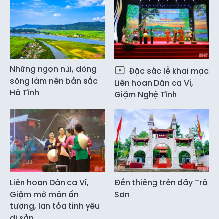
Những ngọn núi, dòng
Đặc sắc lễ khai mạc
sông làm nên bản sắc
Liên hoan Dân ca Ví,
Hà Tĩnh
Giặm Nghệ Tĩnh
Liên hoan Dân ca Ví,
Đền thiêng trên dãy Trà
Giặm mở màn ấn
Sơn
tượng, lan tỏa tình yêu
di sản