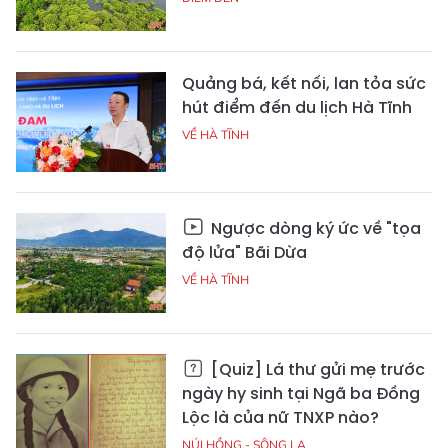
Quảng bá, kết nối, lan tỏa sức
hút điểm đến du lịch Hà Tĩnh
VỀ HÀ TĨNH
Ngược dòng ký ức về "tọa
độ lửa" Bãi Dừa
VỀ HÀ TĨNH
[Quiz] Lá thư gửi mẹ trước
ngày hy sinh tại Ngã ba Đồng
Lộc là của nữ TNXP nào?
NÚI HỒNG - SÔNG LA