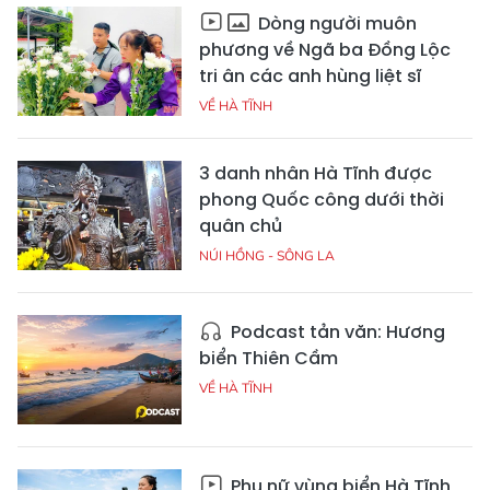
Dòng người muôn
phương về Ngã ba Đồng Lộc
tri ân các anh hùng liệt sĩ
VỀ HÀ TĨNH
3 danh nhân Hà Tĩnh được
phong Quốc công dưới thời
quân chủ
NÚI HỒNG - SÔNG LA
Podcast tản văn: Hương
biển Thiên Cầm
VỀ HÀ TĨNH
Phụ nữ vùng biển Hà Tĩnh