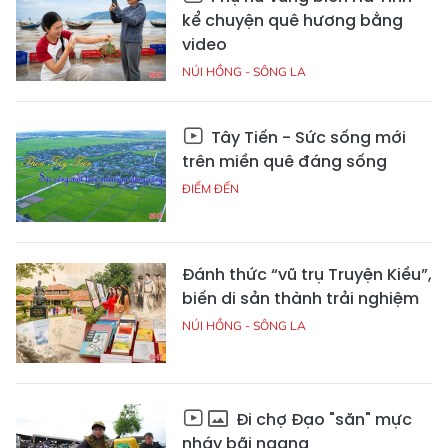
kể chuyện quê hương bằng
video
NÚI HỒNG - SÔNG LA
Tây Tiến - Sức sống mới
trên miền quê đáng sống
ĐIỂM ĐẾN
Đánh thức “vũ trụ Truyện Kiều”,
biến di sản thành trải nghiệm
NÚI HỒNG - SÔNG LA
Đi chợ Đạo "săn" mực
nháy bãi ngang