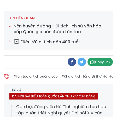
TIN LIÊN QUAN
Nền huyện đường - Di tích lịch sử văn hóa
cấp Quốc gia cần được tôn tạo
"Rệu rã" di tích gần 400 tuổi
Copy link
#Tôn tạo di tích xuống cấp
#Khu di tích Tổng Bí thư Hà Huy
Chủ đề
ĐẠI HỘI ĐẠI BIỂU TOÀN QUỐC LẦN THỨ XIV CỦA ĐẢNG
Cán bộ, đảng viên Hà Tĩnh nghiêm túc học
tập, quán triệt Nghị quyết Đại hội XIV của