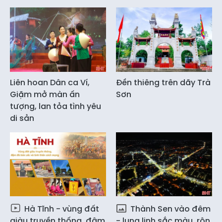
Liên hoan Dân ca Ví,
Đền thiêng trên dãy Trà
Giặm mở màn ấn
Sơn
tượng, lan tỏa tình yêu
di sản
Hà Tĩnh - vùng đất
Thành Sen vào đêm
giàu truyền thống, đậm
- lung linh sắc màu, rộn