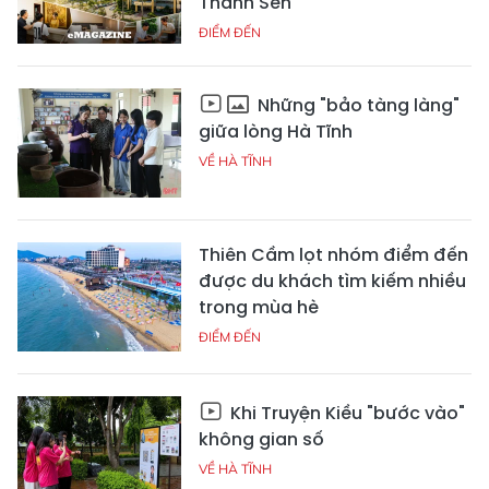
Thành Sen
ĐIỂM ĐẾN
Những "bảo tàng làng"
giữa lòng Hà Tĩnh
VỀ HÀ TĨNH
Thiên Cầm lọt nhóm điểm đến
được du khách tìm kiếm nhiều
trong mùa hè
ĐIỂM ĐẾN
Khi Truyện Kiều "bước vào"
không gian số
VỀ HÀ TĨNH