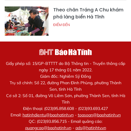
Theo chân Tráng A Chu khám
phá làng biển Hà Tĩnh
ĐIỂM ĐẾN
Giấy phép số: 15/GP-BTTTT do Bộ Thông tin - Truyền thông cấp
ngày 17 tháng 01 năm 2022.
Giám đốc: Nghiêm Sỹ Đống
Trụ sở chính: Số 22, đường Phan Đình Phùng, phường Thành
Sen, tỉnh Hà Tĩnh
Cơ sở 2: Số 01, đường Võ Liêm Sơn, phường Thành Sen, tỉnh Hà
Tĩnh
Điện thoại: (023)95.858.608 - (023)93.693.427
Email:
hatinhdientu@baohatinh.vn
-
toasoan@baohatinh.vn
QC: (023)93.856.715 - Email quảng cáo:
quangcao@baohatinh.vn
-
ads@hatinhtv.vn