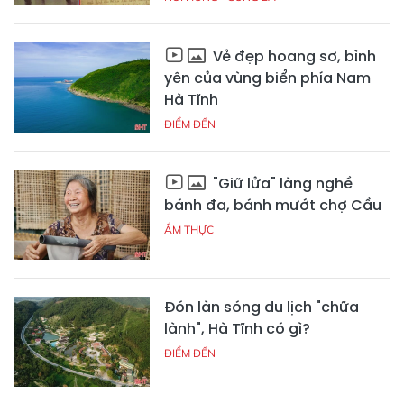
Vẻ đẹp hoang sơ, bình
yên của vùng biển phía Nam
Hà Tĩnh
ĐIỂM ĐẾN
"Giữ lửa" làng nghề
bánh đa, bánh mướt chợ Cầu
ẨM THỰC
Đón làn sóng du lịch "chữa
lành", Hà Tĩnh có gì?
ĐIỂM ĐẾN