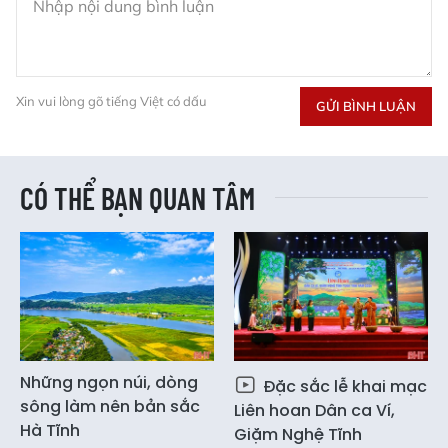
Xin vui lòng gõ tiếng Việt có dấu
GỬI BÌNH LUẬN
CÓ THỂ BẠN QUAN TÂM
Những ngọn núi, dòng
Đặc sắc lễ khai mạc
sông làm nên bản sắc
Liên hoan Dân ca Ví,
Hà Tĩnh
Giặm Nghệ Tĩnh