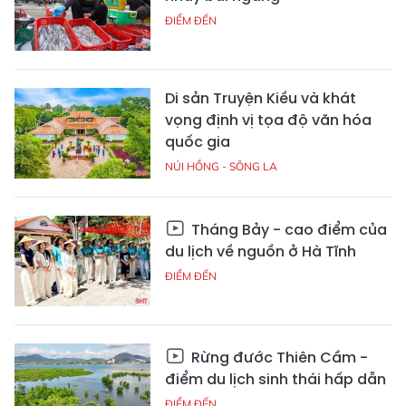
ĐIỂM ĐẾN
Di sản Truyện Kiều và khát
vọng định vị tọa độ văn hóa
quốc gia
NÚI HỒNG - SÔNG LA
Tháng Bảy - cao điểm của
du lịch về nguồn ở Hà Tĩnh
ĐIỂM ĐẾN
Rừng đước Thiên Cầm -
điểm du lịch sinh thái hấp dẫn
ĐIỂM ĐẾN