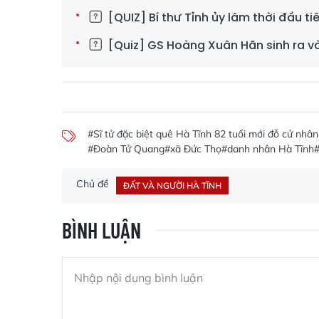
[QUIZ] Bí thư Tỉnh ủy lâm thời đầu tiê
[Quiz] GS Hoàng Xuân Hãn sinh ra và
#Sĩ tử đặc biệt quê Hà Tĩnh 82 tuổi mới đỗ cử nhân 
#Đoàn Tử Quang
#xã Đức Thọ
#danh nhân Hà Tĩnh
Chủ đề
ĐẤT VÀ NGƯỜI HÀ TĨNH
BÌNH LUẬN