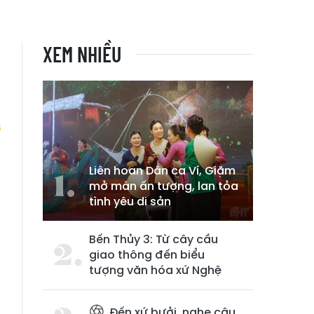
XEM NHIỀU
Liên hoan Dân ca Ví, Giặm
a
mở màn ấn tượng, lan tỏa
n
tình yêu di sản
Bến Thủy 3: Từ cây cầu
giao thông đến biểu
tượng văn hóa xứ Nghệ
Đến xứ bưởi, nghe câu