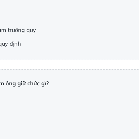
hạm trường quy
quy định
ệm ông giữ chức gì?