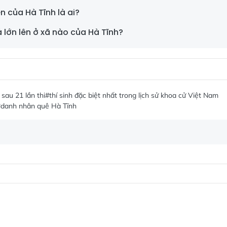
n của Hà Tĩnh là ai?
 lớn lên ở xã nào của Hà Tĩnh?
sau 21 lần thi
#thí sinh đặc biệt nhất trong lịch sử khoa cử Việt Nam
#danh nhân quê Hà Tĩnh