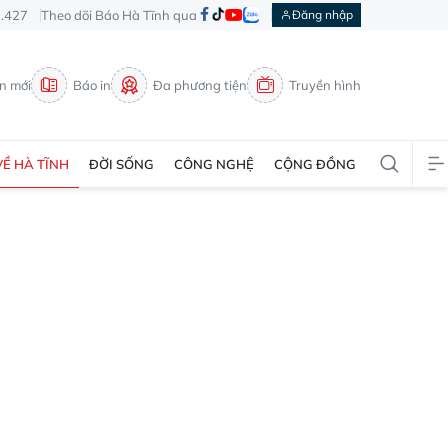
3.427
Theo dõi Báo Hà Tĩnh qua
Đăng nhập
in mới
Báo in
Đa phương tiện
Truyền hình
VỀ HÀ TĨNH
ĐỜI SỐNG
CÔNG NGHỆ
CỘNG ĐỒNG