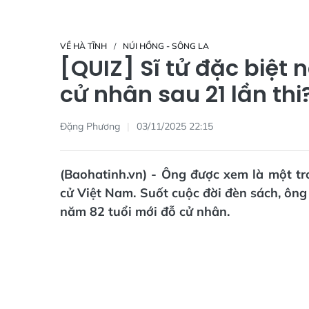
VỀ HÀ TĨNH
NÚI HỒNG - SÔNG LA
[QUIZ] Sĩ tử đặc biệt 
cử nhân sau 21 lần thi
Đặng Phương
03/11/2025 22:15
(Baohatinh.vn) - Ông được xem là một tro
cử Việt Nam. Suốt cuộc đời đèn sách, ông 
năm 82 tuổi mới đỗ cử nhân.