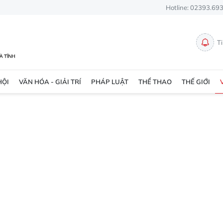
Hotline: 02393.69
T
HỘI
VĂN HÓA - GIẢI TRÍ
PHÁP LUẬT
THỂ THAO
THẾ GIỚI