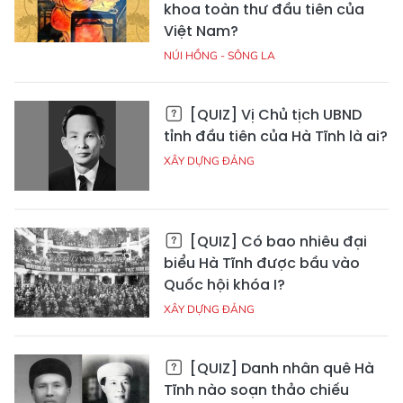
khoa toàn thư đầu tiên của
Việt Nam?
NÚI HỒNG - SÔNG LA
[QUIZ] Vị Chủ tịch UBND
tỉnh đầu tiên của Hà Tĩnh là ai?
XÂY DỰNG ĐẢNG
[QUIZ] Có bao nhiêu đại
biểu Hà Tĩnh được bầu vào
Quốc hội khóa I?
XÂY DỰNG ĐẢNG
[QUIZ] Danh nhân quê Hà
Tĩnh nào soạn thảo chiếu