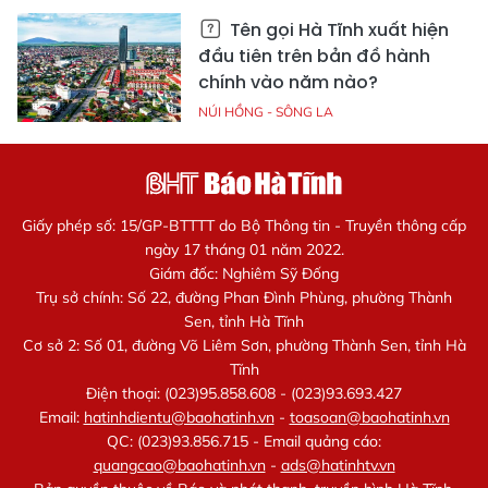
Tên gọi Hà Tĩnh xuất hiện
đầu tiên trên bản đồ hành
chính vào năm nào?
NÚI HỒNG - SÔNG LA
Giấy phép số: 15/GP-BTTTT do Bộ Thông tin - Truyền thông cấp
ngày 17 tháng 01 năm 2022.
Giám đốc: Nghiêm Sỹ Đống
Trụ sở chính: Số 22, đường Phan Đình Phùng, phường Thành
Sen, tỉnh Hà Tĩnh
Cơ sở 2: Số 01, đường Võ Liêm Sơn, phường Thành Sen, tỉnh Hà
Tĩnh
Điện thoại: (023)95.858.608 - (023)93.693.427
Email:
hatinhdientu@baohatinh.vn
-
toasoan@baohatinh.vn
QC: (023)93.856.715 - Email quảng cáo:
quangcao@baohatinh.vn
-
ads@hatinhtv.vn