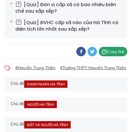
[Quiz] Đơn vị cấp xã có bao nhiêu biên
chế sau sắp xếp?
[Quiz] ĐVHC cấp xã nào của Hà Tĩnh có
diện tích lớn nhất sau sắp xếp?
Copy link
#Nguyễn Trung Thiên
#Trường THPT Nguyễn Trung Thiên
Chủ đề
DANH NHÂN HÀ TĨNH
Chủ đề
NGƯỜI HÀ TĨNH
Chủ đề
ĐẤT VÀ NGƯỜI HÀ TĨNH