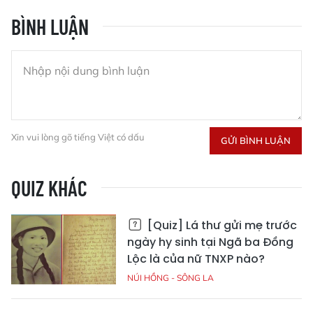
BÌNH LUẬN
Xin vui lòng gõ tiếng Việt có dấu
GỬI BÌNH LUẬN
QUIZ KHÁC
[Quiz] Lá thư gửi mẹ trước
ngày hy sinh tại Ngã ba Đồng
Lộc là của nữ TNXP nào?
NÚI HỒNG - SÔNG LA