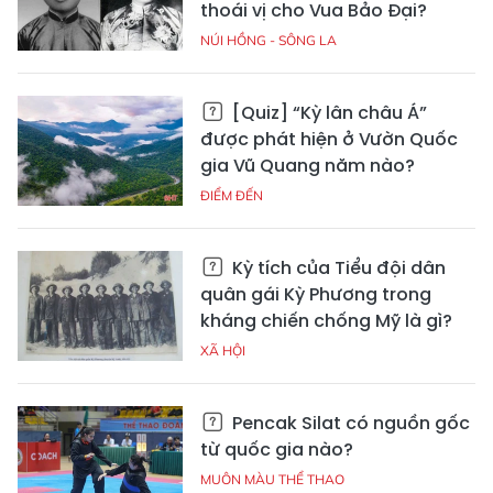
thoái vị cho Vua Bảo Đại?
NÚI HỒNG - SÔNG LA
[Quiz] “Kỳ lân châu Á”
được phát hiện ở Vườn Quốc
gia Vũ Quang năm nào?
ĐIỂM ĐẾN
Kỳ tích của Tiểu đội dân
quân gái Kỳ Phương trong
kháng chiến chống Mỹ là gì?
XÃ HỘI
Pencak Silat có nguồn gốc
từ quốc gia nào?
MUÔN MÀU THỂ THAO