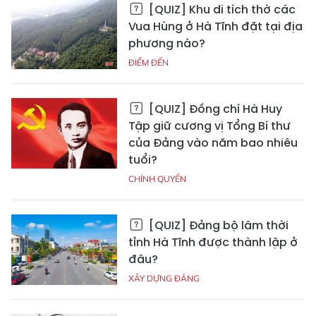
[QUIZ] Khu di tích thờ các
Vua Hùng ở Hà Tĩnh đặt tại địa
phương nào?
ĐIỂM ĐẾN
[QUIZ] Đồng chí Hà Huy
Tập giữ cương vị Tổng Bí thư
của Đảng vào năm bao nhiêu
tuổi?
CHÍNH QUYỀN
[QUIZ] Đảng bộ lâm thời
tỉnh Hà Tĩnh được thành lập ở
đâu?
XÂY DỰNG ĐẢNG