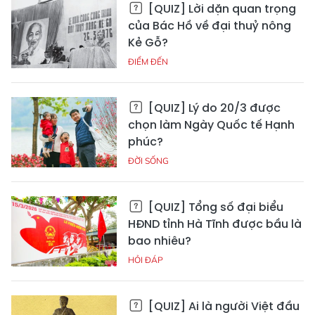
[QUIZ] Lời dặn quan trọng
của Bác Hồ về đại thuỷ nông
Kẻ Gỗ?
ĐIỂM ĐẾN
[QUIZ] Lý do 20/3 được
chọn làm Ngày Quốc tế Hạnh
phúc?
ĐỜI SỐNG
[QUIZ] Tổng số đại biểu
HĐND tỉnh Hà Tĩnh được bầu là
bao nhiêu?
HỎI ĐÁP
[QUIZ] Ai là người Việt đầu