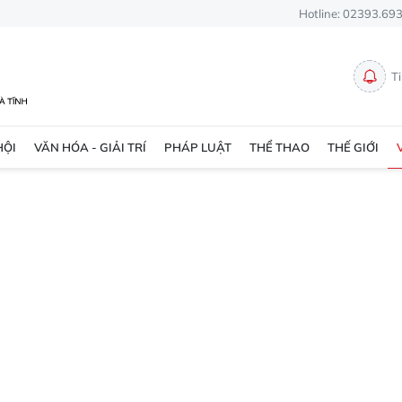
Hotline: 02393.69
T
HỘI
VĂN HÓA - GIẢI TRÍ
PHÁP LUẬT
THỂ THAO
THẾ GIỚI