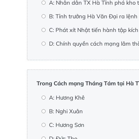
A: Nhân dân TX Hà Tĩnh phá kho 
B: Tỉnh trưởng Hà Văn Đại ra lệnh
C: Phát xít Nhật tiến hành tập kí
D: Chính quyền cách mạng lâm thờ
Trong Cách mạng Tháng Tám tại Hà Tĩ
A: Hương Khê
B: Nghi Xuân
C: Hương Sơn
D: Đức Thọ