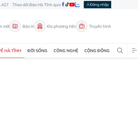
3.427
Theo dõi Báo Hà Tĩnh qua
Đăng nhập
in mới
Báo in
Đa phương tiện
Truyền hình
VỀ HÀ TĨNH
ĐỜI SỐNG
CÔNG NGHỆ
CỘNG ĐỒNG