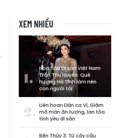
XEM NHIỀU
Hoa hậu Di sản Việt Nam
Trần Thu Huyền: Quê
n
hương Hà Tĩnh làm nên
a
con người tôi
Liên hoan Dân ca Ví, Giặm
mở màn ấn tượng, lan tỏa
tình yêu di sản
Bến Thủy 3: Từ cây cầu