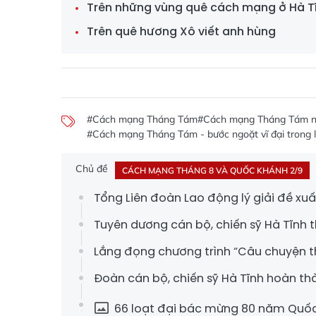
Trên những vùng quê cách mạng ở Hà T
Trên quê hương Xô viết anh hùng
#Cách mạng Tháng Tám
#Cách mạng Tháng Tám 
#Cách mạng Tháng Tám - bước ngoặt vĩ đại trong l
Chủ đề
CÁCH MẠNG THÁNG 8 VÀ QUỐC KHÁNH 2/9
Tổng Liên đoàn Lao động lý giải đề xuấ
Tuyên dương cán bộ, chiến sỹ Hà Tĩnh 
Lắng đọng chương trình “Câu chuyện th
Đoàn cán bộ, chiến sỹ Hà Tĩnh hoàn thà
66 loạt đại bác mừng 80 năm Quố