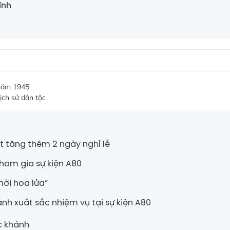
ĩnh
năm 1945
ịch sử dân tộc
t tăng thêm 2 ngày nghỉ lễ
tham gia sự kiện A80
ời hoa lửa”
nh xuất sắc nhiệm vụ tại sự kiện A80
c khánh