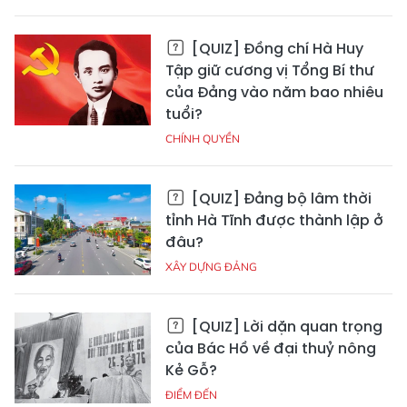
[QUIZ] Đồng chí Hà Huy
Tập giữ cương vị Tổng Bí thư
của Đảng vào năm bao nhiêu
tuổi?
CHÍNH QUYỀN
[QUIZ] Đảng bộ lâm thời
tỉnh Hà Tĩnh được thành lập ở
đâu?
XÂY DỰNG ĐẢNG
[QUIZ] Lời dặn quan trọng
của Bác Hồ về đại thuỷ nông
Kẻ Gỗ?
ĐIỂM ĐẾN