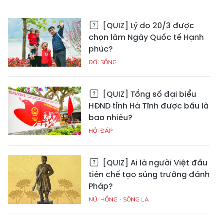
[QUIZ] Lý do 20/3 được
chọn làm Ngày Quốc tế Hạnh
phúc?
ĐỜI SỐNG
[QUIZ] Tổng số đại biểu
HĐND tỉnh Hà Tĩnh được bầu là
bao nhiêu?
HỎI ĐÁP
[QUIZ] Ai là người Việt đầu
tiên chế tạo súng trường đánh
Pháp?
NÚI HỒNG - SÔNG LA