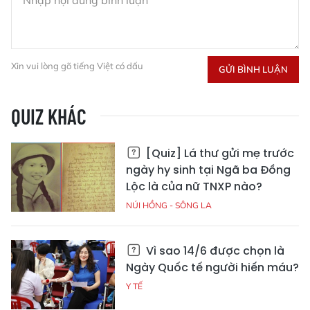
Xin vui lòng gõ tiếng Việt có dấu
GỬI BÌNH LUẬN
QUIZ KHÁC
[Quiz] Lá thư gửi mẹ trước
ngày hy sinh tại Ngã ba Đồng
Lộc là của nữ TNXP nào?
NÚI HỒNG - SÔNG LA
Vì sao 14/6 được chọn là
Ngày Quốc tế người hiến máu?
Y TẾ