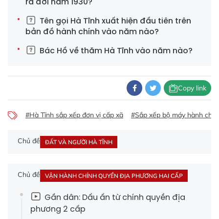
ra đời năm 1930?
Tên gọi Hà Tĩnh xuất hiện đầu tiên trên
bản đồ hành chính vào năm nào?
Bác Hồ về thăm Hà Tĩnh vào năm nào?
Copy link
#Hà Tĩnh sắp xếp đơn vị cấp xã
#Sắp xếp bộ máy hành chín
Chủ đề
ĐẤT VÀ NGƯỜI HÀ TĨNH
Chủ đề
VẬN HÀNH CHÍNH QUYỀN ĐỊA PHƯƠNG HAI CẤP
Gần dân: Dấu ấn từ chính quyền địa
phương 2 cấp