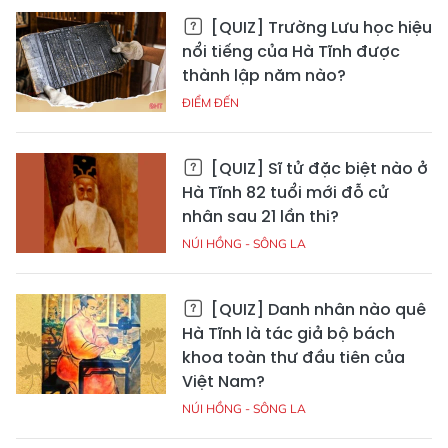
[QUIZ] Trường Lưu học hiệu
nổi tiếng của Hà Tĩnh được
thành lập năm nào?
ĐIỂM ĐẾN
[QUIZ] Sĩ tử đặc biệt nào ở
Hà Tĩnh 82 tuổi mới đỗ cử
nhân sau 21 lần thi?
NÚI HỒNG - SÔNG LA
[QUIZ] Danh nhân nào quê
Hà Tĩnh là tác giả bộ bách
khoa toàn thư đầu tiên của
Việt Nam?
NÚI HỒNG - SÔNG LA