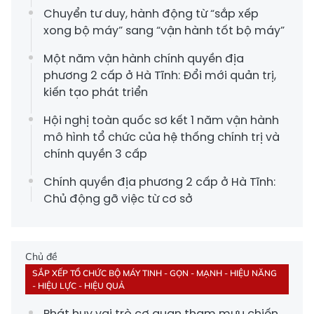
Chuyển tư duy, hành động từ “sắp xếp
xong bộ máy” sang “vận hành tốt bộ máy”
Một năm vận hành chính quyền địa
phương 2 cấp ở Hà Tĩnh: Đổi mới quản trị,
kiến tạo phát triển
Hội nghị toàn quốc sơ kết 1 năm vận hành
mô hình tổ chức của hệ thống chính trị và
chính quyền 3 cấp
Chính quyền địa phương 2 cấp ở Hà Tĩnh:
Chủ động gỡ việc từ cơ sở
Chủ đề
SẮP XẾP TỔ CHỨC BỘ MÁY TINH - GỌN - MẠNH - HIỆU NĂNG
- HIỆU LỰC - HIỆU QUẢ
Phát huy vai trò cơ quan tham mưu chiến