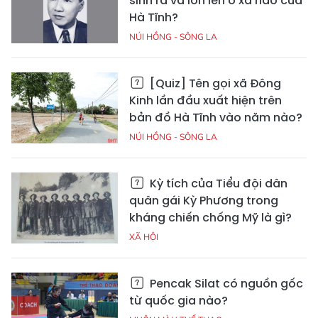
sinh ra và lớn lên ở xã nào của
Hà Tĩnh?
NÚI HỒNG - SÔNG LA
[Quiz] Tên gọi xã Đông
Kinh lần đầu xuất hiện trên
bản đồ Hà Tĩnh vào năm nào?
NÚI HỒNG - SÔNG LA
Kỳ tích của Tiểu đội dân
quân gái Kỳ Phương trong
kháng chiến chống Mỹ là gì?
XÃ HỘI
Pencak Silat có nguồn gốc
từ quốc gia nào?