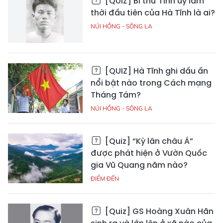
[QUIZ] Bí thư Tỉnh ủy lâm
thời đầu tiên của Hà Tĩnh là ai?
NÚI HỒNG - SÔNG LA
[QUIZ] Hà Tĩnh ghi dấu ấn
nổi bật nào trong Cách mạng
Tháng Tám?
NÚI HỒNG - SÔNG LA
[Quiz] “Kỳ lân châu Á”
được phát hiện ở Vườn Quốc
gia Vũ Quang năm nào?
ĐIỂM ĐẾN
[Quiz] GS Hoàng Xuân Hãn