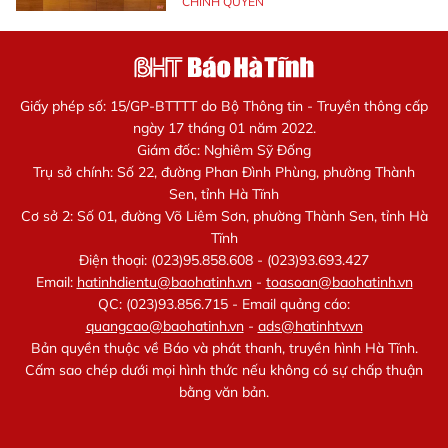
CHÍNH QUYỀN
Giấy phép số: 15/GP-BTTTT do Bộ Thông tin - Truyền thông cấp
ngày 17 tháng 01 năm 2022.
Giám đốc: Nghiêm Sỹ Đống
Trụ sở chính: Số 22, đường Phan Đình Phùng, phường Thành
Sen, tỉnh Hà Tĩnh
Cơ sở 2: Số 01, đường Võ Liêm Sơn, phường Thành Sen, tỉnh Hà
Tĩnh
Điện thoại: (023)95.858.608 - (023)93.693.427
Email:
hatinhdientu@baohatinh.vn
-
toasoan@baohatinh.vn
QC: (023)93.856.715 - Email quảng cáo:
quangcao@baohatinh.vn
-
ads@hatinhtv.vn
Bản quyền thuộc về Báo và phát thanh, truyền hình Hà Tĩnh.
Cấm sao chép dưới mọi hình thức nếu không có sự chấp thuận
bằng văn bản.