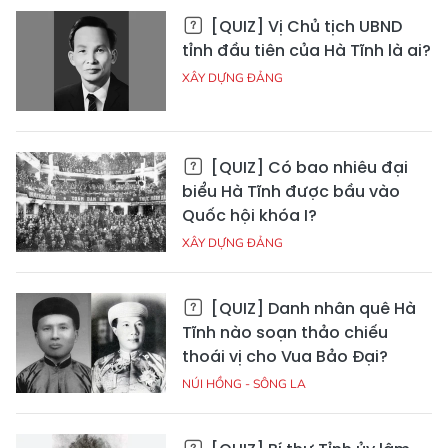
[QUIZ] Vị Chủ tịch UBND
tỉnh đầu tiên của Hà Tĩnh là ai?
XÂY DỰNG ĐẢNG
[QUIZ] Có bao nhiêu đại
biểu Hà Tĩnh được bầu vào
Quốc hội khóa I?
XÂY DỰNG ĐẢNG
[QUIZ] Danh nhân quê Hà
Tĩnh nào soạn thảo chiếu
thoái vị cho Vua Bảo Đại?
NÚI HỒNG - SÔNG LA