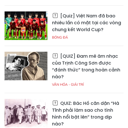
[Quiz] Việt Nam đã bao
nhiêu lần có mặt tại các vòng
chung kết World Cup?
BÓNG ĐÁ
[QUIZ] Đam mê âm nhạc
của Trịnh Công Sơn được
“đánh thức” trong hoàn cảnh
nào?
VĂN HÓA - GIẢI TRÍ
QUIZ: Bác Hồ căn dặn “Hà
Tĩnh phải làm sao cho tình
hình nổi bật lên” trong dịp
nào?