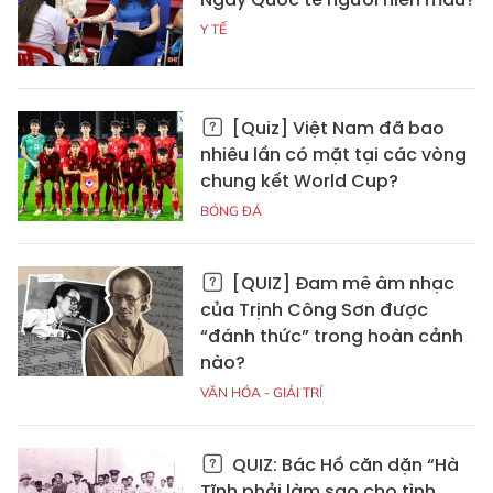
Y TẾ
[Quiz] Việt Nam đã bao
nhiêu lần có mặt tại các vòng
chung kết World Cup?
BÓNG ĐÁ
[QUIZ] Đam mê âm nhạc
của Trịnh Công Sơn được
“đánh thức” trong hoàn cảnh
nào?
VĂN HÓA - GIẢI TRÍ
QUIZ: Bác Hồ căn dặn “Hà
Tĩnh phải làm sao cho tình