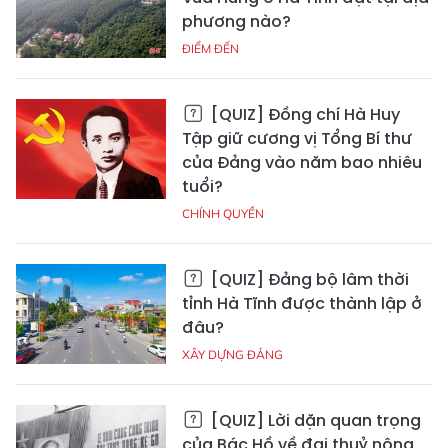
phương nào?
ĐIỂM ĐẾN
[QUIZ] Đồng chí Hà Huy
Tập giữ cương vị Tổng Bí thư
của Đảng vào năm bao nhiêu
tuổi?
CHÍNH QUYỀN
[QUIZ] Đảng bộ lâm thời
tỉnh Hà Tĩnh được thành lập ở
đâu?
XÂY DỰNG ĐẢNG
[QUIZ] Lời dặn quan trọng
của Bác Hồ về đại thuỷ nông