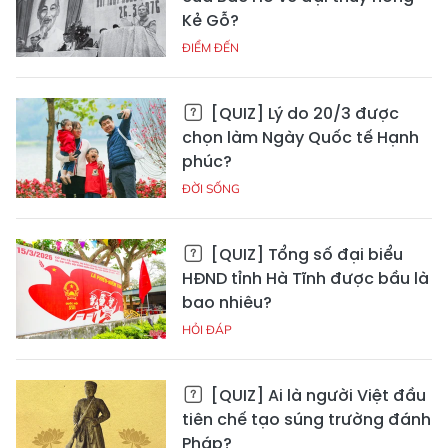
Kẻ Gỗ?
ĐIỂM ĐẾN
[QUIZ] Lý do 20/3 được
chọn làm Ngày Quốc tế Hạnh
phúc?
ĐỜI SỐNG
[QUIZ] Tổng số đại biểu
HĐND tỉnh Hà Tĩnh được bầu là
bao nhiêu?
HỎI ĐÁP
[QUIZ] Ai là người Việt đầu
tiên chế tạo súng trường đánh
Pháp?