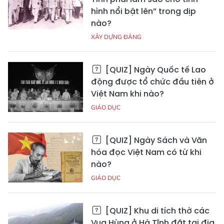
hình nổi bật lên” trong dịp
nào?
XÂY DỰNG ĐẢNG
[QUIZ] Ngày Quốc tế Lao
động được tổ chức đầu tiên ở
Việt Nam khi nào?
GIÁO DỤC
[QUIZ] Ngày Sách và Văn
hóa đọc Việt Nam có từ khi
nào?
GIÁO DỤC
[QUIZ] Khu di tích thờ các
Vua Hùng ở Hà Tĩnh đặt tại địa