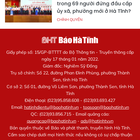
trong 69 người đứng đầu cấp
ủy xã, phường mới ở Hà Tĩnh?
CHÍNH QUYỀN
Giấy phép số: 15/GP-BTTTT do Bộ Thông tin - Truyền thông cấp
ngày 17 tháng 01 năm 2022.
Giám đốc: Nghiêm Sỹ Đống
Trụ sở chính: Số 22, đường Phan Đình Phùng, phường Thành
Sen, tỉnh Hà Tĩnh
Cơ sở 2: Số 01, đường Võ Liêm Sơn, phường Thành Sen, tỉnh Hà
Tĩnh
Điện thoại: (023)95.858.608 - (023)93.693.427
Email:
hatinhdientu@baohatinh.vn
-
toasoan@baohatinh.vn
QC: (023)93.856.715 - Email quảng cáo:
quangcao@baohatinh.vn
-
ads@hatinhtv.vn
Bản quyền thuộc về Báo và phát thanh, truyền hình Hà Tĩnh.
Cấm sao chép dưới mọi hình thức nếu không có sự chấp thuận