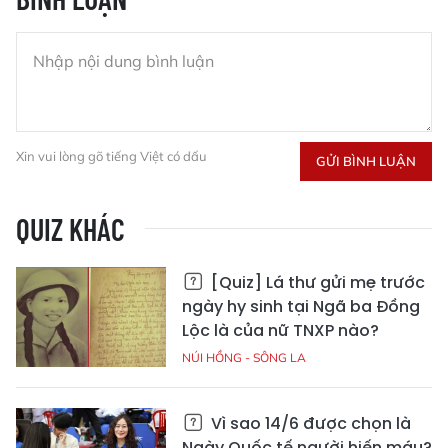
Xin vui lòng gõ tiếng Việt có dấu
GỬI BÌNH LUẬN
QUIZ KHÁC
[Quiz] Lá thư gửi mẹ trước
ngày hy sinh tại Ngã ba Đồng
Lộc là của nữ TNXP nào?
NÚI HỒNG - SÔNG LA
Vì sao 14/6 được chọn là
Ngày Quốc tế người hiến máu?