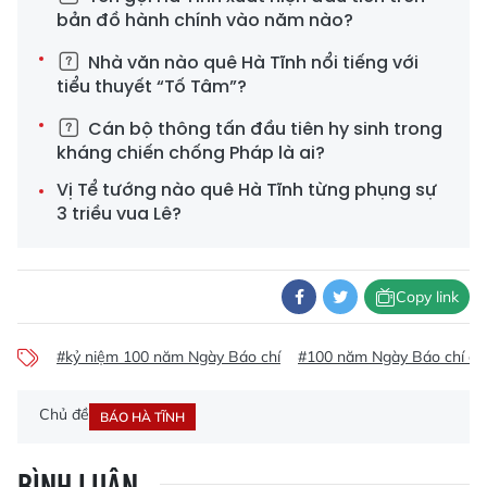
bản đồ hành chính vào năm nào?
Nhà văn nào quê Hà Tĩnh nổi tiếng với
tiểu thuyết “Tố Tâm”?
Cán bộ thông tấn đầu tiên hy sinh trong
kháng chiến chống Pháp là ai?
Vị Tể tướng nào quê Hà Tĩnh từng phụng sự
3 triều vua Lê?
Copy link
#kỷ niệm 100 năm Ngày Báo chí
#100 năm Ngày Báo chí c
Chủ đề
BÁO HÀ TĨNH
BÌNH LUẬN