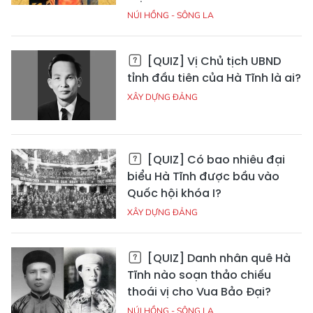
NÚI HỒNG - SÔNG LA
[QUIZ] Vị Chủ tịch UBND
tỉnh đầu tiên của Hà Tĩnh là ai?
XÂY DỰNG ĐẢNG
[QUIZ] Có bao nhiêu đại
biểu Hà Tĩnh được bầu vào
Quốc hội khóa I?
XÂY DỰNG ĐẢNG
[QUIZ] Danh nhân quê Hà
Tĩnh nào soạn thảo chiếu
thoái vị cho Vua Bảo Đại?
NÚI HỒNG - SÔNG LA