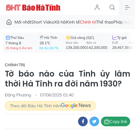
Mới nhất
Short Video
Xã hội
Kinh tế
Chính trị
Thể thao
Pháp luật
V
Thứ Sáu
Hà Tĩnh
Giá vàng (SJC)
Tỷ giá
7 tháng 8
28.1°C
Mua vào
Bán ra
EUR
USD
139,200,000
142,200,000
29,457.39
26,
25 tháng 6 Âm lịch
Độ ẩm 83.7%
CHÍNH TRỊ
Tờ báo nào của Tỉnh ủy lâm
thời Hà Tĩnh ra đời năm 1930?
Đặng Phương
07/06/2025 01:40
Theo dõi Báo Hà Tĩnh trên
Copy link