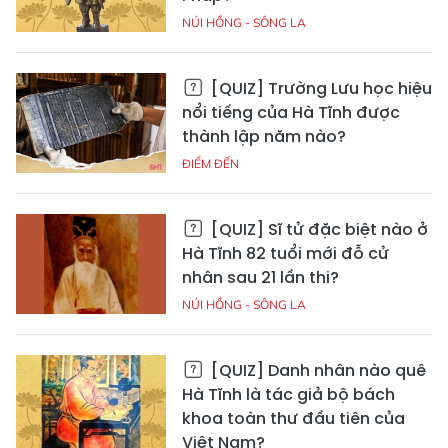
NÚI HỒNG - SÔNG LA
[QUIZ] Trường Lưu học hiệu
nổi tiếng của Hà Tĩnh được
thành lập năm nào?
ĐIỂM ĐẾN
[QUIZ] Sĩ tử đặc biệt nào ở
Hà Tĩnh 82 tuổi mới đỗ cử
nhân sau 21 lần thi?
NÚI HỒNG - SÔNG LA
[QUIZ] Danh nhân nào quê
Hà Tĩnh là tác giả bộ bách
khoa toàn thư đầu tiên của
Việt Nam?