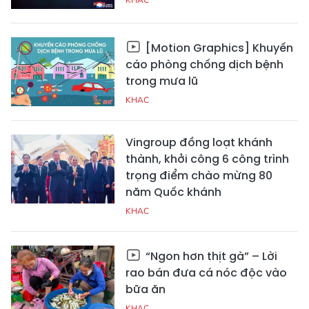
[Motion Graphics] Khuyến
cáo phòng chống dịch bệnh
trong mưa lũ
KHAC
Vingroup đồng loạt khánh
thành, khởi công 6 công trình
trọng điểm chào mừng 80
năm Quốc khánh
KHAC
“Ngon hơn thịt gà” – Lời
rao bán đưa cá nóc độc vào
bữa ăn
KHAC