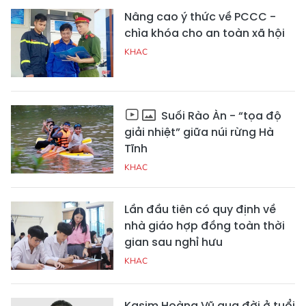
Nâng cao ý thức về PCCC -
chìa khóa cho an toàn xã hội
KHAC
Suối Rào Àn - “tọa độ
giải nhiệt” giữa núi rừng Hà
Tĩnh
KHAC
Lần đầu tiên có quy định về
nhà giáo hợp đồng toàn thời
gian sau nghỉ hưu
KHAC
Kasim Hoàng Vũ qua đời ở tuổi