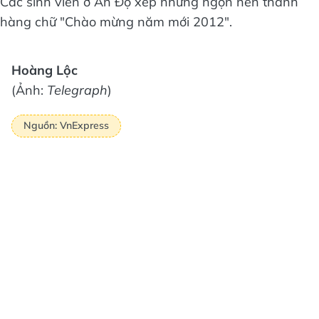
Các sinh viên ở Ấn Độ xếp những ngọn nến thành
hàng chữ "Chào mừng năm mới 2012".
Hoàng Lộc
(Ảnh:
Telegraph
)
Nguồn: VnExpress