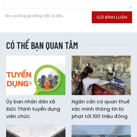
Xin vui lòng gõ tiếng Việt có dấu
GỬI BÌNH LUẬN
CÓ THỂ BẠN QUAN TÂM
Ủy ban nhân dân xã
Ngăn cản cơ quan thuế
Đức Thịnh tuyển dụng
xác minh thông tin bị
viên chức
phạt tới 100 triệu đồng