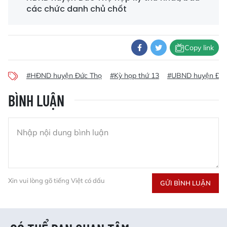
các chức danh chủ chốt
Copy link
#HĐND huyện Đức Thọ
#Kỳ họp thứ 13
#UBND huyện Đức
BÌNH LUẬN
Xin vui lòng gõ tiếng Việt có dấu
GỬI BÌNH LUẬN