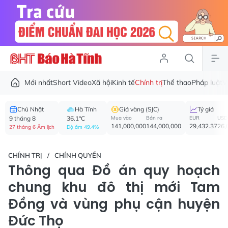
Mới nhất
Short Video
Xã hội
Kinh tế
Chính trị
Thể thao
Pháp luật
V
Chủ Nhật
Hà Tĩnh
Giá vàng (SJC)
Tỷ giá
9 tháng 8
36.1°C
Mua vào
Bán ra
EUR
USD
141,000,000
144,000,000
29,432.37
26,
27 tháng 6 Âm lịch
Độ ẩm 49.4%
CHÍNH TRỊ
CHÍNH QUYỀN
Thông qua Đồ án quy hoạch
chung khu đô thị mới Tam
Đồng và vùng phụ cận huyện
Đức Thọ