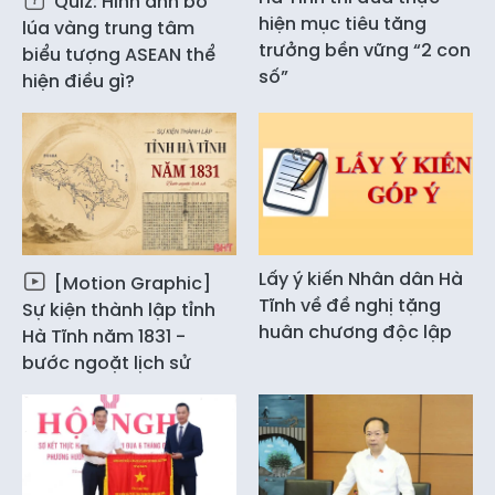
Quiz: Hình ảnh bó
hiện mục tiêu tăng
lúa vàng trung tâm
trưởng bền vững “2 con
biểu tượng ASEAN thể
số”
hiện điều gì?
Lấy ý kiến Nhân dân Hà
[Motion Graphic]
Tĩnh về đề nghị tặng
Sự kiện thành lập tỉnh
huân chương độc lập
Hà Tĩnh năm 1831 -
bước ngoặt lịch sử