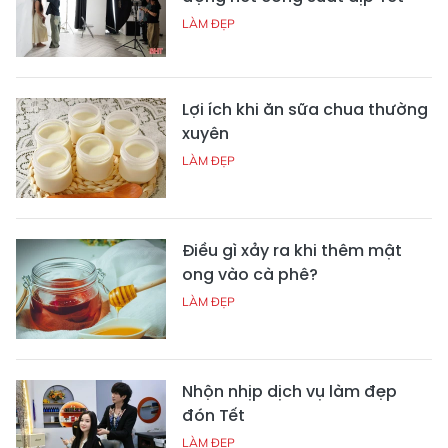
LÀM ĐẸP
Lợi ích khi ăn sữa chua thường
xuyên
LÀM ĐẸP
Điều gì xảy ra khi thêm mật
ong vào cà phê?
LÀM ĐẸP
Nhộn nhịp dịch vụ làm đẹp
đón Tết
LÀM ĐẸP