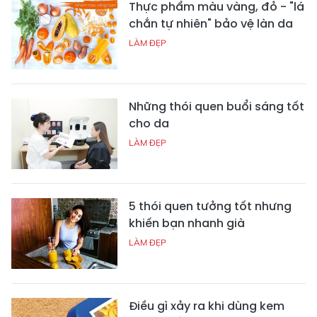
Thực phẩm màu vàng, đỏ - "lá
chắn tự nhiên" bảo vệ làn da
LÀM ĐẸP
Những thói quen buổi sáng tốt
cho da
LÀM ĐẸP
5 thói quen tưởng tốt nhưng
khiến bạn nhanh già
LÀM ĐẸP
Điều gì xảy ra khi dùng kem