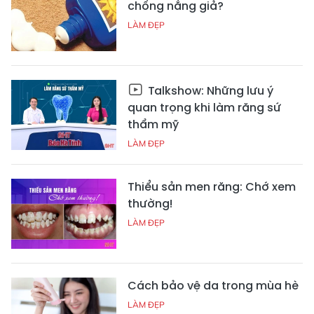
chống nắng giả?
LÀM ĐẸP
Talkshow: Những lưu ý
quan trọng khi làm răng sứ
thẩm mỹ
LÀM ĐẸP
Thiểu sản men răng: Chớ xem
thường!
LÀM ĐẸP
Cách bảo vệ da trong mùa hè
LÀM ĐẸP