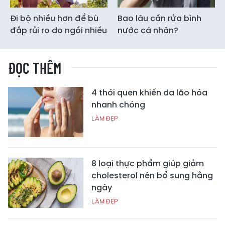
Đi bộ nhiều hơn để bù
Bao lâu cần rửa bình
đắp rủi ro do ngồi nhiều
nước cá nhân?
ĐỌC THÊM
4 thói quen khiến da lão hóa
nhanh chóng
LÀM ĐẸP
8 loại thực phẩm giúp giảm
cholesterol nên bổ sung hằng
ngày
LÀM ĐẸP