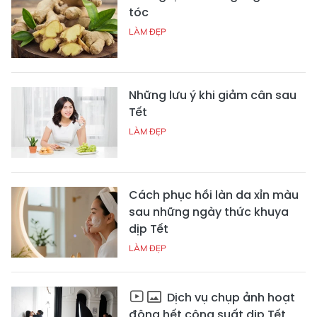
tóc
LÀM ĐẸP
Những lưu ý khi giảm cân sau
Tết
LÀM ĐẸP
Cách phục hồi làn da xỉn màu
sau những ngày thức khuya
dịp Tết
LÀM ĐẸP
Dịch vụ chụp ảnh hoạt
động hết công suất dịp Tết