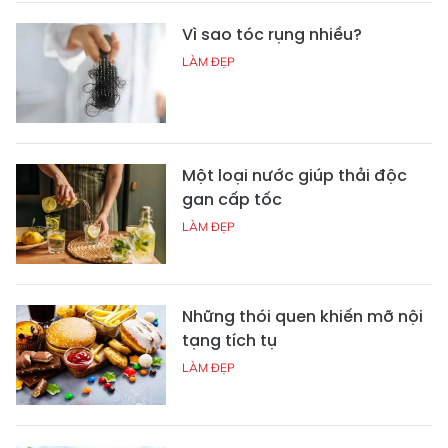
Vì sao tóc rụng nhiều?
LÀM ĐẸP
Một loại nước giúp thải độc
gan cấp tốc
LÀM ĐẸP
Những thói quen khiến mỡ nội
tạng tích tụ
LÀM ĐẸP