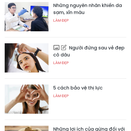
Những nguyên nhân khiến da
sạm, xỉn màu
LÀM ĐẸP
Người đứng sau vẻ đẹp
cô dâu
LÀM ĐẸP
5 cách bảo vệ thị lực
LÀM ĐẸP
Những lợi ích của gừng đối với