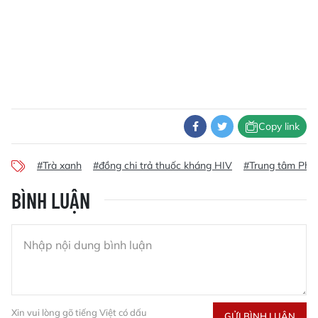
Copy link
#Trà xanh
#đồng chi trả thuốc kháng HIV
#Trung tâm Phò
BÌNH LUẬN
Xin vui lòng gõ tiếng Việt có dấu
GỬI BÌNH LUẬN