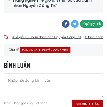
Trang nghiêm lễ giỗ lần thứ 165 của danh
nhân Nguyễn Công Trứ
Copy link
#Lễ giỗ 166 năm danh dân Nguyễn Công Trứ
#Danh nhân N
Chủ đề
DANH NHÂN NGUYỄN CÔNG TRỨ
BÌNH LUẬN
Xin vui lòng gõ tiếng Việt có dấu
GỬI BÌNH LUẬN