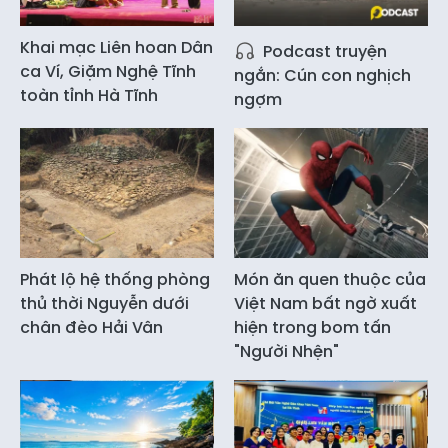
Khai mạc Liên hoan Dân
Podcast truyện
ca Ví, Giặm Nghệ Tĩnh
ngắn: Cún con nghịch
toàn tỉnh Hà Tĩnh
ngợm
Phát lộ hệ thống phòng
Món ăn quen thuộc của
thủ thời Nguyễn dưới
Việt Nam bất ngờ xuất
chân đèo Hải Vân
hiện trong bom tấn
"Người Nhện"