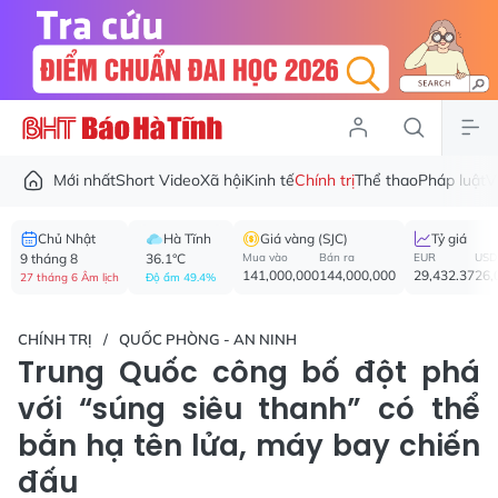
Mới nhất
Short Video
Xã hội
Kinh tế
Chính trị
Thể thao
Pháp luật
V
Chủ Nhật
Hà Tĩnh
Giá vàng (SJC)
Tỷ giá
9 tháng 8
36.1°C
Mua vào
Bán ra
EUR
USD
141,000,000
144,000,000
29,432.37
26,
27 tháng 6 Âm lịch
Độ ẩm 49.4%
CHÍNH TRỊ
QUỐC PHÒNG - AN NINH
Trung Quốc công bố đột phá
với “súng siêu thanh” có thể
bắn hạ tên lửa, máy bay chiến
đấu