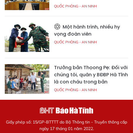
QUỐC PHÒNG - AN NINH
Một hành trình, nhiều hy
vọng đoàn viên
QUỐC PHÒNG - AN NINH
Trưởng bản Thọong Pẹ: Đối với
chúng tôi, quân y BĐBP Hà Tĩnh
là con cháu trong bản
QUỐC PHÒNG - AN NINH
Giấy phép số: 15/GP-BTTTT do Bộ Thông tin - Truyền thông cấp
ngày 17 tháng 01 năm 2022.