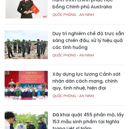
bổng Chính phủ Australia
QUỐC PHÒNG - AN NINH
Duy trì nghiêm chế độ trực sẵn
sàng chiến đấu, xử lý hiệu quả
các tình huống
QUỐC PHÒNG - AN NINH
Xây dựng lực lượng Cảnh sát
nhân dân cách mạng, chính
quy, tinh nhuệ, hiện đại
QUỐC PHÒNG - AN NINH
Đã khai quật 455 phần mộ, lấy
153 mẫu sinh phẩm tại Nghĩa
trang Liệt sĩ Nầm