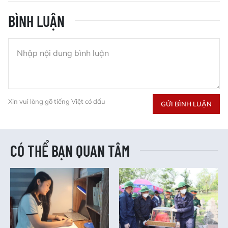
BÌNH LUẬN
Xin vui lòng gõ tiếng Việt có dấu
GỬI BÌNH LUẬN
CÓ THỂ BẠN QUAN TÂM