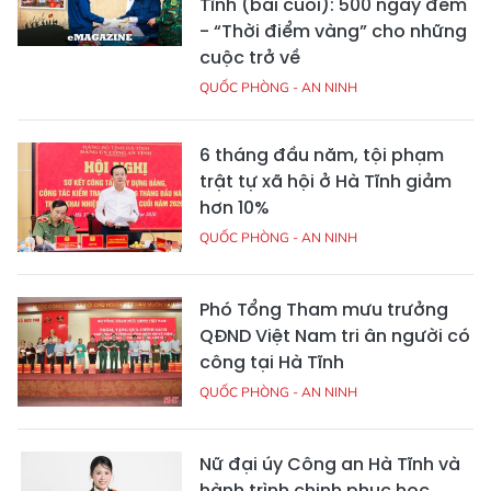
Tĩnh (bài cuối): 500 ngày đêm
- “Thời điểm vàng” cho những
cuộc trở về
QUỐC PHÒNG - AN NINH
6 tháng đầu năm, tội phạm
trật tự xã hội ở Hà Tĩnh giảm
hơn 10%
QUỐC PHÒNG - AN NINH
Phó Tổng Tham mưu trưởng
QĐND Việt Nam tri ân người có
công tại Hà Tĩnh
QUỐC PHÒNG - AN NINH
Nữ đại úy Công an Hà Tĩnh và
hành trình chinh phục học