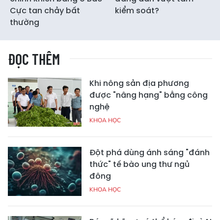
Cực tan chảy bất
kiểm soát?
thường
ĐỌC THÊM
Khi nông sản địa phương
được "nâng hạng" bằng công
nghệ
KHOA HỌC
Đột phá dùng ánh sáng "đánh
thức" tế bào ung thư ngủ
đông
KHOA HỌC