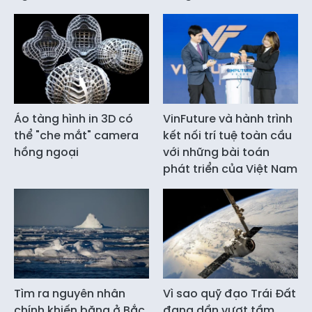
Áo tàng hình in 3D có
VinFuture và hành trình
thể "che mắt" camera
kết nối trí tuệ toàn cầu
hồng ngoại
với những bài toán
phát triển của Việt Nam
Tìm ra nguyên nhân
Vì sao quỹ đạo Trái Đất
chính khiến băng ở Bắc
đang dần vượt tầm