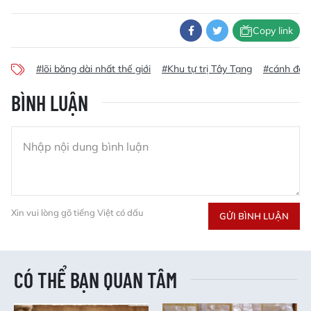
Copy link
#lõi băng dài nhất thế giới
#Khu tự trị Tây Tạng
#cánh đồn
BÌNH LUẬN
Xin vui lòng gõ tiếng Việt có dấu
GỬI BÌNH LUẬN
CÓ THỂ BẠN QUAN TÂM