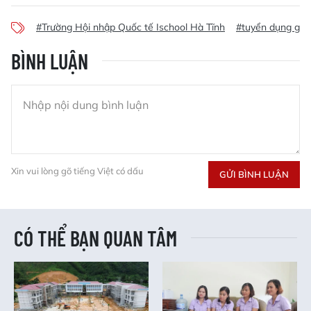
#Trường Hội nhập Quốc tế Ischool Hà Tĩnh
#tuyển dụng giáo
BÌNH LUẬN
Xin vui lòng gõ tiếng Việt có dấu
GỬI BÌNH LUẬN
CÓ THỂ BẠN QUAN TÂM