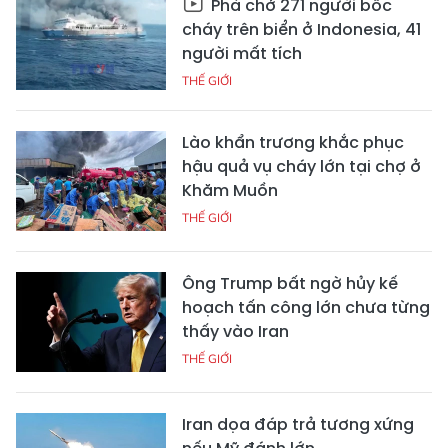
Phà chở 271 người bốc
cháy trên biển ở Indonesia, 41
người mất tích
THẾ GIỚI
Lào khẩn trương khắc phục
hậu quả vụ cháy lớn tại chợ ở
Khăm Muồn
THẾ GIỚI
Ông Trump bất ngờ hủy kế
hoạch tấn công lớn chưa từng
thấy vào Iran
THẾ GIỚI
Iran dọa đáp trả tương xứng