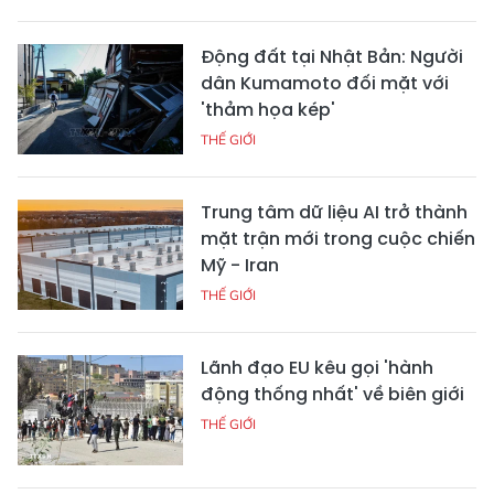
Động đất tại Nhật Bản: Người
dân Kumamoto đối mặt với
'thảm họa kép'
THẾ GIỚI
Trung tâm dữ liệu AI trở thành
mặt trận mới trong cuộc chiến
Mỹ - Iran
THẾ GIỚI
Lãnh đạo EU kêu gọi 'hành
động thống nhất' về biên giới
THẾ GIỚI