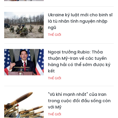
Ukraine ký luật mới cho binh sĩ
là tù nhân tình nguyện nhập
ngũ
THẾ GIỚI
Ngoại trưởng Rubio: Thỏa
thuận Mỹ-Iran về các tuyến
hàng hải có thể sớm được ký
kết
THẾ GIỚI
"Vũ khí mạnh nhất" của Iran
trong cuộc đối đầu sống còn
với Mỹ
THẾ GIỚI