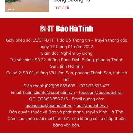
THẾ GIỚI
Giấy phép số: 15/GP-BTTTT do Bộ Thông tin - Truyền thông cấp
ngày 17 tháng 01 năm 2022.
Giám đốc: Nghiêm Sỹ Đống
Trụ sở chính: Số 22, đường Phan Đình Phùng, phường Thành
Sen, tỉnh Hà Tĩnh
Cơ sở 2: Số 01, đường Võ Liêm Sơn, phường Thành Sen, tỉnh Hà
Tĩnh
Điện thoại: (023)95.858.608 - (023)93.693.427
Email:
hatinhdientu@baohatinh.vn
-
toasoan@baohatinh.vn
QC: (023)93.856.715 - Email quảng cáo:
quangcao@baohatinh.vn
-
ads@hatinhtv.vn
Bản quyền thuộc về Báo và phát thanh, truyền hình Hà Tĩnh.
Cấm sao chép dưới mọi hình thức nếu không có sự chấp thuận
bằng văn bản.