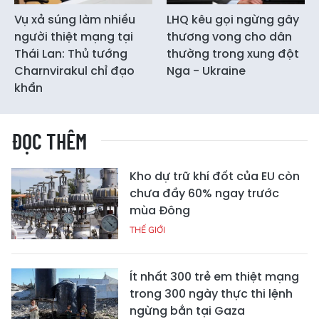
Vụ xả súng làm nhiều
LHQ kêu gọi ngừng gây
người thiệt mạng tại
thương vong cho dân
Thái Lan: Thủ tướng
thường trong xung đột
Charnvirakul chỉ đạo
Nga - Ukraine
khẩn
ĐỌC THÊM
Kho dự trữ khí đốt của EU còn
chưa đầy 60% ngay trước
mùa Đông
THẾ GIỚI
Ít nhất 300 trẻ em thiệt mạng
trong 300 ngày thực thi lệnh
ngừng bắn tại Gaza