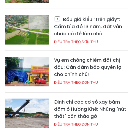
Đấu giá kiểu “trên giấy”:
Cầm bìa đỏ 13 năm, đất vẫn
chưa có để làm nhà!
ĐIỀU TRA THEO ĐƠN THƯ
Vụ em chồng chiếm đất chị
dâu: Cần đảm bảo quyền lợi
cho chính chủ!
ĐIỀU TRA THEO ĐƠN THƯ
Đình chỉ các cơ sở xay băm
dăm ở Hương Khê: Những "nút
thắt" cần tháo gỡ
ĐIỀU TRA THEO ĐƠN THƯ