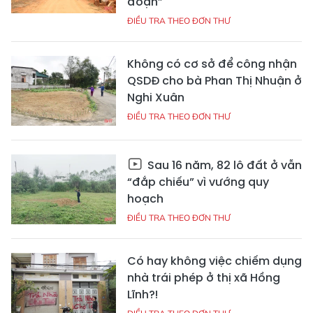
đoạn”
ĐIỀU TRA THEO ĐƠN THƯ
Không có cơ sở để công nhận
QSDĐ cho bà Phan Thị Nhuận ở
Nghi Xuân
ĐIỀU TRA THEO ĐƠN THƯ
Sau 16 năm, 82 lô đất ở vẫn
“đắp chiếu” vì vướng quy
hoạch
ĐIỀU TRA THEO ĐƠN THƯ
Có hay không việc chiếm dụng
nhà trái phép ở thị xã Hồng
Lĩnh?!