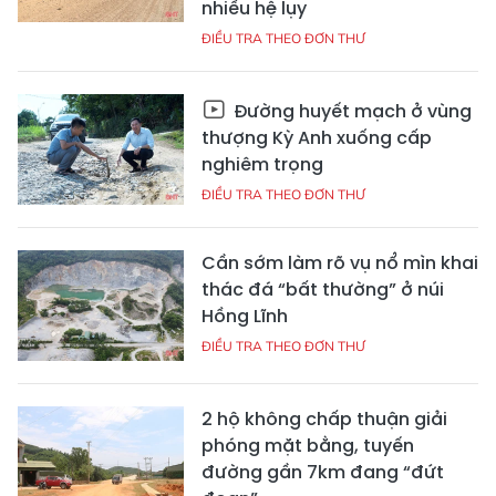
nhiều hệ lụy
ĐIỀU TRA THEO ĐƠN THƯ
Đường huyết mạch ở vùng
thượng Kỳ Anh xuống cấp
nghiêm trọng
ĐIỀU TRA THEO ĐƠN THƯ
Cần sớm làm rõ vụ nổ mìn khai
thác đá “bất thường” ở núi
Hồng Lĩnh
ĐIỀU TRA THEO ĐƠN THƯ
2 hộ không chấp thuận giải
phóng mặt bằng, tuyến
đường gần 7km đang “đứt