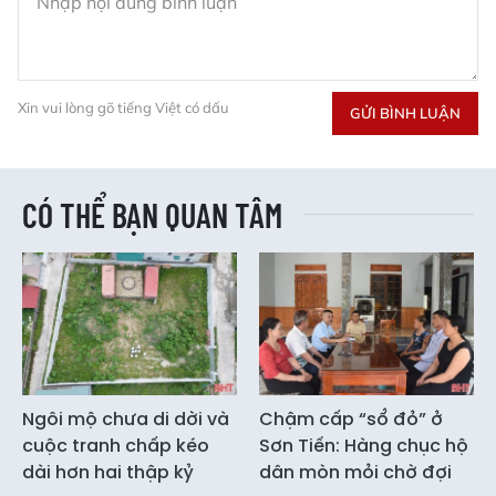
Xin vui lòng gõ tiếng Việt có dấu
GỬI BÌNH LUẬN
CÓ THỂ BẠN QUAN TÂM
Ngôi mộ chưa di dời và
Chậm cấp “sổ đỏ” ở
cuộc tranh chấp kéo
Sơn Tiến: Hàng chục hộ
dài hơn hai thập kỷ
dân mòn mỏi chờ đợi