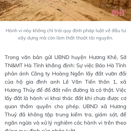
Hành vi này không chỉ trái quy định pháp luật về đầu tư
xây dựng mà còn làm thất thoát tài nguyên.
Trong văn bản gửi UBND huyện Hương Khê, Sở
TN&MT Hà Tĩnh khẳng định: Sự việc Báo Hà Tĩnh
phản ánh Công ty Hoàng Ngần lấy đất vườn đồi
của hộ gia đình anh Lê Văn Tiến thôn 1, xã
Hương Thủy để đổ đất nền đường là có thật. Việc
lấy đất là hành vi khai thác đất khi chưa được cơ
quan thẩm quyền cho phép. UBND xã Hương
Thuỷ đã không tập trung kiểm tra, giám sát, để
ngăn ngừa và xử lý nghiêm các hành vi trên theo
đúng quy định của pháp luật.