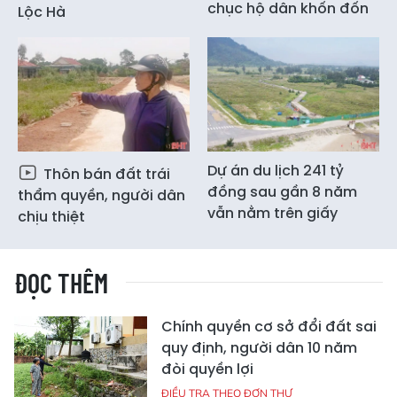
chục hộ dân khốn đốn
Lộc Hà
Dự án du lịch 241 tỷ
Thôn bán đất trái
đồng sau gần 8 năm
thẩm quyền, người dân
vẫn nằm trên giấy
chịu thiệt
ĐỌC THÊM
Chính quyền cơ sở đổi đất sai
quy định, người dân 10 năm
đòi quyền lợi
ĐIỀU TRA THEO ĐƠN THƯ