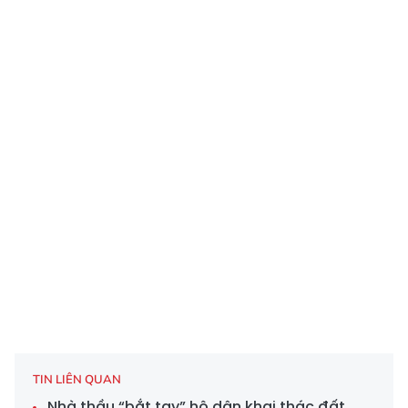
TIN LIÊN QUAN
Nhà thầu “bắt tay” hộ dân khai thác đất