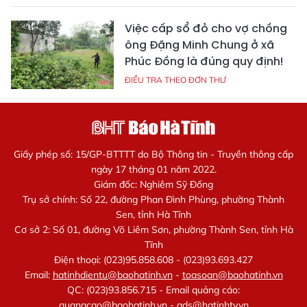
Việc cấp sổ đỏ cho vợ chồng
ông Đặng Minh Chung ở xã
Phúc Đồng là đúng quy định!
ĐIỀU TRA THEO ĐƠN THƯ
Giấy phép số: 15/GP-BTTTT do Bộ Thông tin - Truyền thông cấp
ngày 17 tháng 01 năm 2022.
Giám đốc: Nghiêm Sỹ Đống
Trụ sở chính: Số 22, đường Phan Đình Phùng, phường Thành
Sen, tỉnh Hà Tĩnh
Cơ sở 2: Số 01, đường Võ Liêm Sơn, phường Thành Sen, tỉnh Hà
Tĩnh
Điện thoại: (023)95.858.608 - (023)93.693.427
Email:
hatinhdientu@baohatinh.vn
-
toasoan@baohatinh.vn
QC: (023)93.856.715 - Email quảng cáo:
quangcao@baohatinh.vn
-
ads@hatinhtv.vn