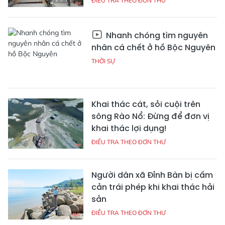
ĐIỀU TRA THEO ĐƠN THƯ
Nhanh chóng tìm nguyên
nhân cá chết ở hồ Bộc Nguyên
THỜI SỰ
Khai thác cát, sỏi cuội trên
sông Rào Nổ: Đừng để đơn vị
khai thác lợi dụng!
ĐIỀU TRA THEO ĐƠN THƯ
Người dân xã Đỉnh Bàn bị cấm
cản trái phép khi khai thác hải
sản
ĐIỀU TRA THEO ĐƠN THƯ