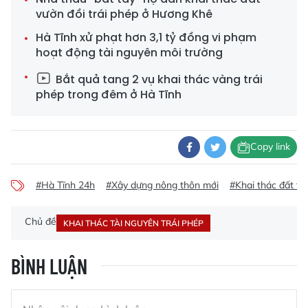
vườn đồi trái phép ở Hương Khê
Hà Tĩnh xử phạt hơn 3,1 tỷ đồng vi phạm
hoạt động tài nguyên môi trường
Bắt quả tang 2 vụ khai thác vàng trái
phép trong đêm ở Hà Tĩnh
Copy link
#Hà Tĩnh 24h
#Xây dựng nông thôn mới
#Khai thác đất tr
Chủ đề
KHAI THÁC TÀI NGUYÊN TRÁI PHÉP
BÌNH LUẬN