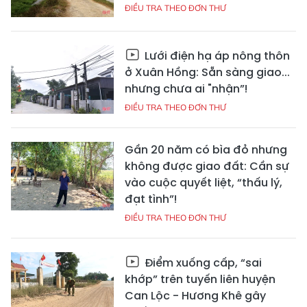
ĐIỀU TRA THEO ĐƠN THƯ
Lưới điện hạ áp nông thôn
ở Xuân Hồng: Sẵn sàng giao...
nhưng chưa ai "nhận”!
ĐIỀU TRA THEO ĐƠN THƯ
Gần 20 năm có bìa đỏ nhưng
không được giao đất: Cần sự
vào cuộc quyết liệt, “thấu lý,
đạt tình”!
ĐIỀU TRA THEO ĐƠN THƯ
Điểm xuống cấp, “sai
khớp” trên tuyến liên huyện
Can Lộc - Hương Khê gây