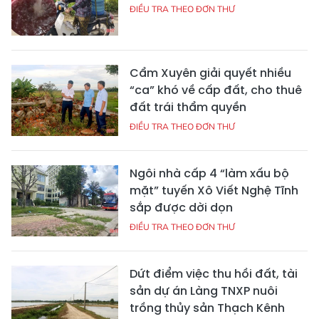
ĐIỀU TRA THEO ĐƠN THƯ
Cẩm Xuyên giải quyết nhiều
“ca” khó về cấp đất, cho thuê
đất trái thẩm quyền
ĐIỀU TRA THEO ĐƠN THƯ
Ngôi nhà cấp 4 “làm xấu bộ
mặt” tuyến Xô Viết Nghệ Tĩnh
sắp được dời dọn
ĐIỀU TRA THEO ĐƠN THƯ
Dứt điểm việc thu hồi đất, tài
sản dự án Làng TNXP nuôi
trồng thủy sản Thạch Kênh