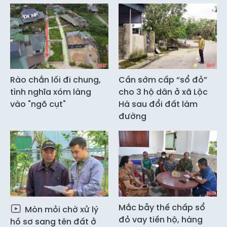
Rào chắn lối đi chung,
Cần sớm cấp “sổ đỏ”
tình nghĩa xóm làng
cho 3 hộ dân ở xã Lộc
vào "ngõ cụt"
Hà sau đổi đất làm
đường
Mắc bẫy thế chấp sổ
Mòn mỏi chờ xử lý
đỏ vay tiền hộ, hàng
hồ sơ sang tên đất ở