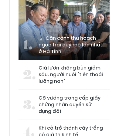
Cận cảnh thu hoạch
ngọc trai quy mô lớn nhất
ở Hà Tĩnh
Giá lươn không bùn giảm
sâu, người nuôi "tiến thoái
lưỡng nan"
Gỡ vướng trong cấp giấy
chứng nhận quyền sử
dụng đất
Khi cỏ trở thành cây trồng
có giá trị kinh tế