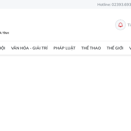
Hotline: 02393.69
T
HỘI
VĂN HÓA - GIẢI TRÍ
PHÁP LUẬT
THỂ THAO
THẾ GIỚI