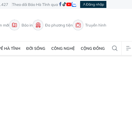
3.427
Theo dõi Báo Hà Tĩnh qua
Đăng nhập
in mới
Báo in
Đa phương tiện
Truyền hình
VỀ HÀ TĨNH
ĐỜI SỐNG
CÔNG NGHỆ
CỘNG ĐỒNG