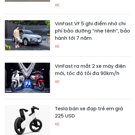
XE
VinFast VF 5 ghi điểm nhờ chi
phí bảo dưỡng “nhẹ tênh”, bảo
hành tới 7 năm
XE
VinFast ra mắt 2 xe máy điện
mới, tốc độ tối đa 90km/h
XE
Tesla bán xe đạp trẻ em giá
225 USD
XE