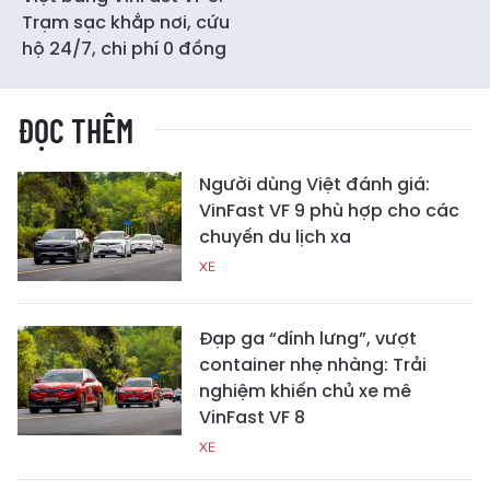
Trạm sạc khắp nơi, cứu
hộ 24/7, chi phí 0 đồng
ĐỌC THÊM
Người dùng Việt đánh giá:
VinFast VF 9 phù hợp cho các
chuyến du lịch xa
XE
Đạp ga “dính lưng”, vượt
container nhẹ nhàng: Trải
nghiệm khiến chủ xe mê
VinFast VF 8
XE