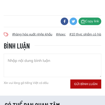
Copy link
#hàng hóa xuất nhập khẩu
#Apec
#10 thực phẩm có hàm l
BÌNH LUẬN
Xin vui lòng gõ tiếng Việt có dấu
GỬI BÌNH LUẬN