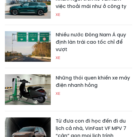
việc thoải mái như ở công ty
XE
Nhiều nước Đông Nam Á quy
định làn trái cao tốc chỉ để
vượt
XE
Những thói quen khiến xe máy
điện nhanh hỏng
XE
Từ đưa con đi học đến đi du
lịch cả nhà, VinFast VF MPV 7
“cân” gọn mọi lịch trình