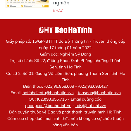
nghiệp
KHÁC
Giấy phép số: 15/GP-BTTTT do Bộ Thông tin - Truyền thông cấp
ngày 17 tháng 01 năm 2022.
Giám đốc: Nghiêm Sỹ Đống
Trụ sở chính: Số 22, đường Phan Đình Phùng, phường Thành
Sen, tỉnh Hà Tĩnh
Cơ sở 2: Số 01, đường Võ Liêm Sơn, phường Thành Sen, tỉnh Hà
Tĩnh
Điện thoại: (023)95.858.608 - (023)93.693.427
Email:
hatinhdientu@baohatinh.vn
-
toasoan@baohatinh.vn
QC: (023)93.856.715 - Email quảng cáo:
quangcao@baohatinh.vn
-
ads@hatinhtv.vn
Bản quyền thuộc về Báo và phát thanh, truyền hình Hà Tĩnh.
Cấm sao chép dưới mọi hình thức nếu không có sự chấp thuận
bằng văn bản.