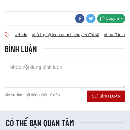
Copy link
#Bado
#hỗ trợ hộ kinh doanh chuyển đổi số
#hóa đơn bán
BÌNH LUẬN
Xin vui lòng gõ tiếng Việt có dấu
GỬI BÌNH LUẬN
CÓ THỂ BẠN QUAN TÂM