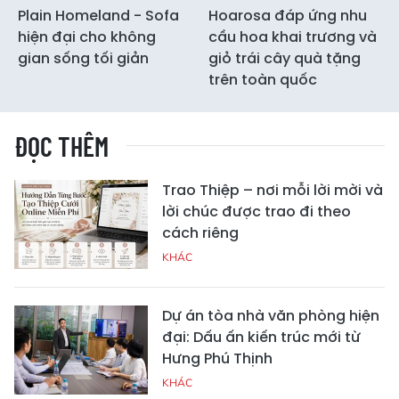
Plain Homeland - Sofa
Hoarosa đáp ứng nhu
hiện đại cho không
cầu hoa khai trương và
gian sống tối giản
giỏ trái cây quà tặng
trên toàn quốc
ĐỌC THÊM
Trao Thiệp – nơi mỗi lời mời và
lời chúc được trao đi theo
cách riêng
KHÁC
Dự án tòa nhà văn phòng hiện
đại: Dấu ấn kiến trúc mới từ
Hưng Phú Thịnh
KHÁC