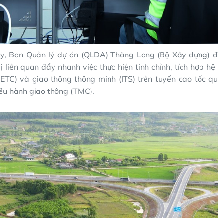
ày, Ban Quản lý dự án (QLDA) Thăng Long (Bộ Xây dựng) đ
ị liên quan đẩy nhanh việc thực hiện tinh chỉnh, tích hợp hệ
ETC) và giao thông thông minh (ITS) trên tuyến cao tốc q
ều hành giao thông (TMC).