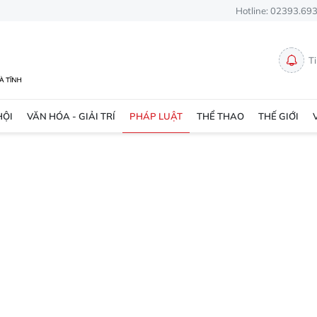
Hotline: 02393.69
T
HỘI
VĂN HÓA - GIẢI TRÍ
PHÁP LUẬT
THỂ THAO
THẾ GIỚI