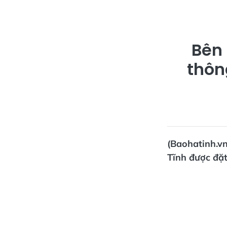
Bên 
thôn
(Baohatinh.v
Tĩnh được đặ