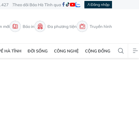
3.427
Theo dõi Báo Hà Tĩnh qua
Đăng nhập
in mới
Báo in
Đa phương tiện
Truyền hình
VỀ HÀ TĨNH
ĐỜI SỐNG
CÔNG NGHỆ
CỘNG ĐỒNG