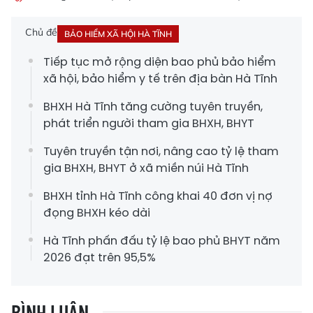
Chủ đề
BẢO HIỂM XÃ HỘI HÀ TĨNH
Tiếp tục mở rộng diện bao phủ bảo hiểm
xã hội, bảo hiểm y tế trên địa bàn Hà Tĩnh
BHXH Hà Tĩnh tăng cường tuyên truyền,
phát triển người tham gia BHXH, BHYT
Tuyên truyền tận nơi, nâng cao tỷ lệ tham
gia BHXH, BHYT ở xã miền núi Hà Tĩnh
BHXH tỉnh Hà Tĩnh công khai 40 đơn vị nợ
đọng BHXH kéo dài
Hà Tĩnh phấn đấu tỷ lệ bao phủ BHYT năm
2026 đạt trên 95,5%
BÌNH LUẬN