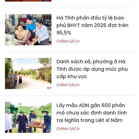
Hà Tĩnh phấn đấu tỷ lệ bao
phủ BHYT năm 2026 đạt trên
95,5%
CHÍNH SÁCH
Danh sách xã, phường ở Hà
Tĩnh được áp dụng mức phụ
cấp khu vực
CHÍNH SÁCH
Lấy mẫu ADN gần 600 phần
mộ chưa xác định danh tính
tại Nghĩa trang Liệt sĩ Nầm
CHÍNH SÁCH