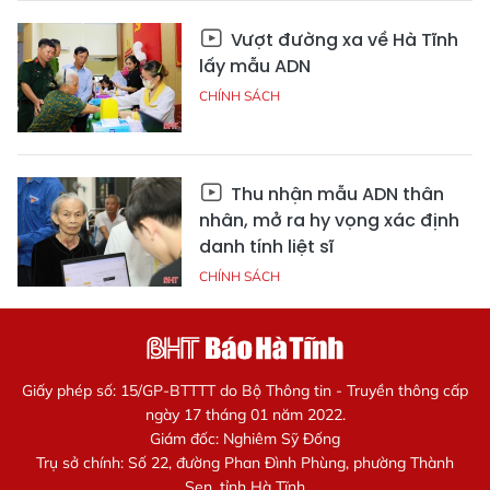
Vượt đường xa về Hà Tĩnh
lấy mẫu ADN
CHÍNH SÁCH
Thu nhận mẫu ADN thân
nhân, mở ra hy vọng xác định
danh tính liệt sĩ
CHÍNH SÁCH
Giấy phép số: 15/GP-BTTTT do Bộ Thông tin - Truyền thông cấp
ngày 17 tháng 01 năm 2022.
Giám đốc: Nghiêm Sỹ Đống
Trụ sở chính: Số 22, đường Phan Đình Phùng, phường Thành
Sen, tỉnh Hà Tĩnh