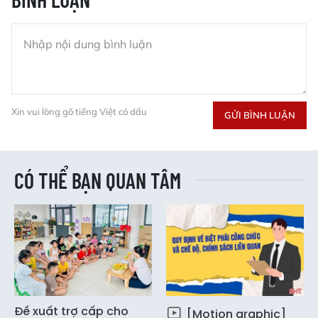
Xin vui lòng gõ tiếng Việt có dấu
GỬI BÌNH LUẬN
CÓ THỂ BẠN QUAN TÂM
Đề xuất trợ cấp cho
[Motion graphic]