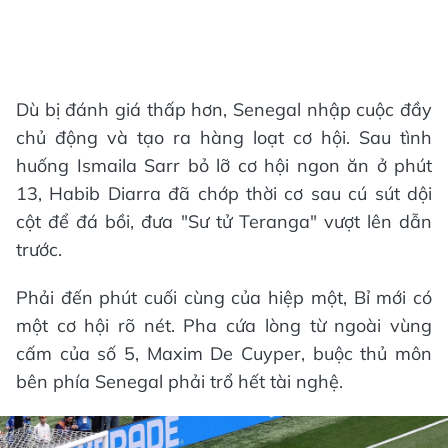
Dù bị đánh giá thấp hơn, Senegal nhập cuộc đầy
chủ động và tạo ra hàng loạt cơ hội. Sau tình
huống Ismaila Sarr bỏ lỡ cơ hội ngon ăn ở phút
13, Habib Diarra đã chớp thời cơ sau cú sút dội
cột để đá bồi, đưa "Sư tử Teranga" vượt lên dẫn
trước.
Phải đến phút cuối cùng của hiệp một, Bỉ mới có
một cơ hội rõ nét. Pha cứa lòng từ ngoài vùng
cấm của số 5, Maxim De Cuyper, buộc thủ môn
bên phía Senegal phải trổ hết tài nghệ.