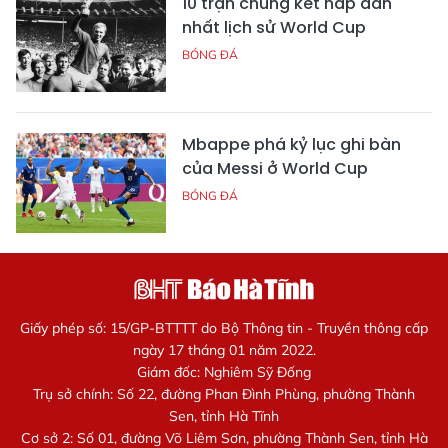
10 trận chung kết hấp dẫn
nhất lịch sử World Cup
BÓNG ĐÁ
Mbappe phá kỷ lục ghi bàn
của Messi ở World Cup
BÓNG ĐÁ
Giấy phép số: 15/GP-BTTTT do Bộ Thông tin - Truyền thông cấp
ngày 17 tháng 01 năm 2022.
Giám đốc: Nghiêm Sỹ Đống
Trụ sở chính: Số 22, đường Phan Đình Phùng, phường Thành
Sen, tỉnh Hà Tĩnh
Cơ sở 2: Số 01, đường Võ Liêm Sơn, phường Thành Sen, tỉnh Hà