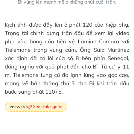
Bỉ vùng lên mạnh mẽ ở những phút cuối trận.
Kịch tính được đẩy lên ở phút 120 của hiệp phụ.
Trọng tài chính dừng trận đấu để xem lại video
pha vào bóng của tiền vệ Lamine Camara với
Tielemans trong vùng cấm. Ông Said Martinez
xác định đã có lỗi của số 8 bên phía Senegal,
đồng nghĩa với quả phạt đền cho Bỉ. Từ cự ly 11
m, Tielemans tung cú đá lạnh lùng vào góc cao,
mang về bàn thắng thứ 3 cho Bỉ khi trận đấu
bước sang phút 120+5.
Xem link nguồn
znews.vn