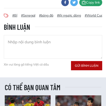
Copy link
#Bỉ
#Senegal
#bóng đá
#lội ngược dòng
#World Cup
BÌNH LUẬN
Xin vui lòng gõ tiếng Việt có dấu
GỬI BÌNH LUẬN
CÓ THỂ BẠN QUAN TÂM