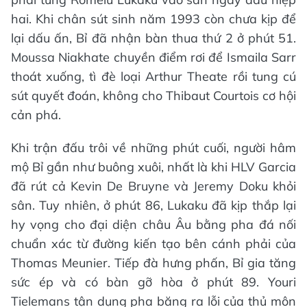
hai. Khi chân sút sinh năm 1993 còn chưa kịp để
lại dấu ấn, Bỉ đã nhận bàn thua thứ 2 ở phút 51.
Moussa Niakhate chuyền điểm rơi để Ismaila Sarr
thoát xuống, tì đè loại Arthur Theate rồi tung cú
sút quyết đoán, không cho Thibaut Courtois cơ hội
cản phá.
Khi trận đấu trôi về những phút cuối, người hâm
mộ Bỉ gần như buông xuôi, nhất là khi HLV Garcia
đã rút cả Kevin De Bruyne và Jeremy Doku khỏi
sân. Tuy nhiên, ở phút 86, Lukaku đã kịp thắp lại
hy vọng cho đại diện châu Âu bằng pha đá nối
chuẩn xác từ đường kiến tạo bên cánh phải của
Thomas Meunier. Tiếp đà hưng phấn, Bỉ gia tăng
sức ép và có bàn gỡ hòa ở phút 89. Youri
Tielemans tận dụng pha băng ra lỗi của thủ môn