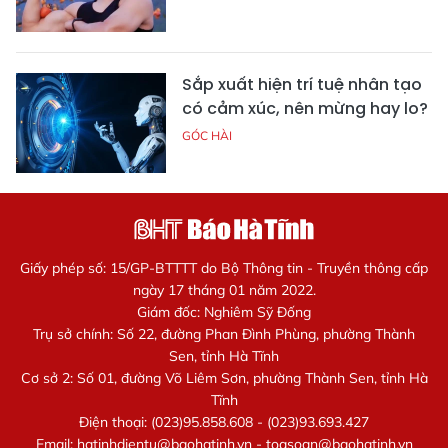
Sắp xuất hiện trí tuệ nhân tạo
có cảm xúc, nên mừng hay lo?
GÓC HÀI
Giấy phép số: 15/GP-BTTTT do Bộ Thông tin - Truyền thông cấp
ngày 17 tháng 01 năm 2022.
Giám đốc: Nghiêm Sỹ Đống
Trụ sở chính: Số 22, đường Phan Đình Phùng, phường Thành
Sen, tỉnh Hà Tĩnh
Cơ sở 2: Số 01, đường Võ Liêm Sơn, phường Thành Sen, tỉnh Hà
Tĩnh
Điện thoại: (023)95.858.608 - (023)93.693.427
Email:
hatinhdientu@baohatinh.vn
-
toasoan@baohatinh.vn