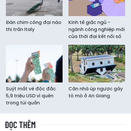
Đàn chim công đại náo
Kinh tế giấc ngủ -
thị trấn Italy
ngành công nghiệp mới
của thời đại kết nối số
Suýt mất vé độc đắc
Căn nhà úp ngược gây
5,9 triệu USD vì quên
tò mò ở An Giang
trong túi quần
ĐỌC THÊM