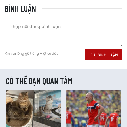
BÌNH LUẬN
Xin vui lòng gõ tiếng Việt có dấu
GỬI BÌNH LUẬN
CÓ THỂ BẠN QUAN TÂM