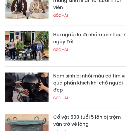
mang sính lễ đi hỏi cưới nhân
viên
GÓC HÀI
Hai người lạ đi nhầm xe nhau 7
ngày Tết
GÓC HÀI
Nam sinh bị nhồi máu cơ tim vì
quá phấn khích khi chở người
đẹp
GÓC HÀI
Cổ vật 500 tuổi 5 lần bị trộm
vẫn trở về làng