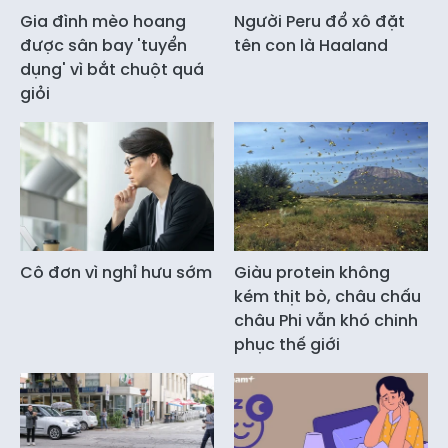
Gia đình mèo hoang
Người Peru đổ xô đặt
được sân bay 'tuyển
tên con là Haaland
dụng' vì bắt chuột quá
giỏi
Cô đơn vì nghỉ hưu sớm
Giàu protein không
kém thịt bò, châu chấu
châu Phi vẫn khó chinh
phục thế giới