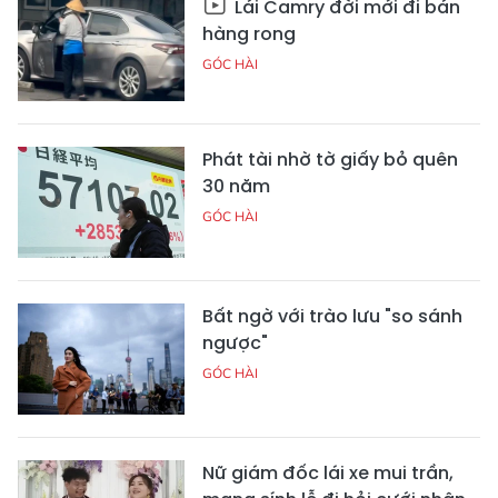
Lái Camry đời mới đi bán
hàng rong
GÓC HÀI
Phát tài nhờ tờ giấy bỏ quên
30 năm
GÓC HÀI
Bất ngờ với trào lưu "so sánh
ngược"
GÓC HÀI
Nữ giám đốc lái xe mui trần,