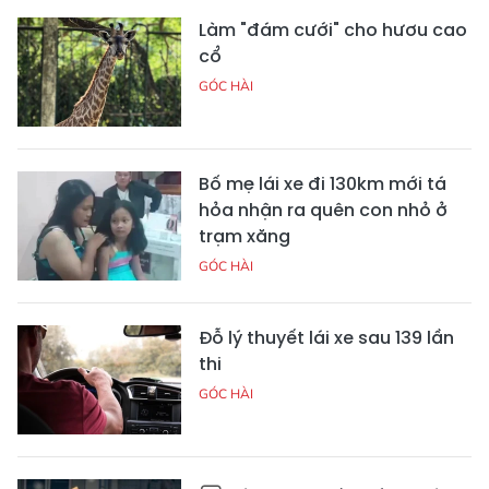
Làm "đám cưới" cho hươu cao
cổ
GÓC HÀI
Bố mẹ lái xe đi 130km mới tá
hỏa nhận ra quên con nhỏ ở
trạm xăng
GÓC HÀI
Đỗ lý thuyết lái xe sau 139 lần
thi
GÓC HÀI