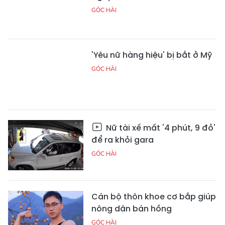
GÓC HÀI
'Yêu nữ hàng hiệu' bị bắt ở Mỹ
GÓC HÀI
Nữ tài xế mất '4 phút, 9 đỏ'
để ra khỏi gara
GÓC HÀI
Cán bộ thôn khoe cơ bắp giúp
nông dân bán hồng
GÓC HÀI