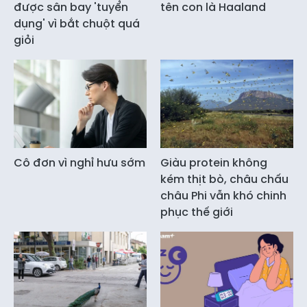
được sân bay 'tuyển
tên con là Haaland
dụng' vì bắt chuột quá
giỏi
Cô đơn vì nghỉ hưu sớm
Giàu protein không
kém thịt bò, châu chấu
châu Phi vẫn khó chinh
phục thế giới