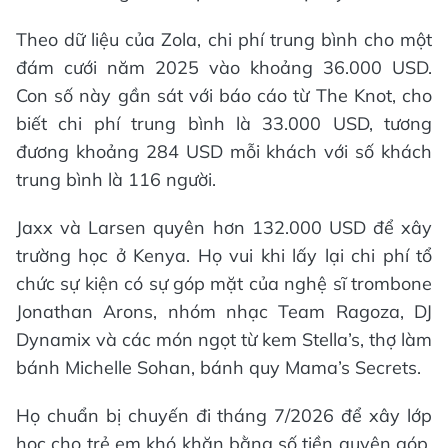
Theo dữ liệu của Zola, chi phí trung bình cho một
đám cưới năm 2025 vào khoảng 36.000 USD.
Con số này gần sát với báo cáo từ The Knot, cho
biết chi phí trung bình là 33.000 USD, tương
đương khoảng 284 USD mỗi khách với số khách
trung bình là 116 người.
Jaxx và Larsen quyên hơn 132.000 USD để xây
trường học ở Kenya. Họ vui khi lấy lại chi phí tổ
chức sự kiện có sự góp mặt của nghệ sĩ trombone
Jonathan Arons, nhóm nhạc Team Ragoza, DJ
Dynamix và các món ngọt từ kem Stella’s, thợ làm
bánh Michelle Sohan, bánh quy Mama’s Secrets.
Họ chuẩn bị chuyến đi tháng 7/2026 để xây lớp
học cho trẻ em khó khăn bằng số tiền quyên góp.