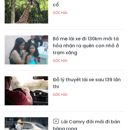
cổ
GÓC HÀI
Bố mẹ lái xe đi 130km mới tá
hỏa nhận ra quên con nhỏ ở
trạm xăng
GÓC HÀI
Đỗ lý thuyết lái xe sau 139 lần
thi
GÓC HÀI
Lái Camry đời mới đi bán
hàng rong