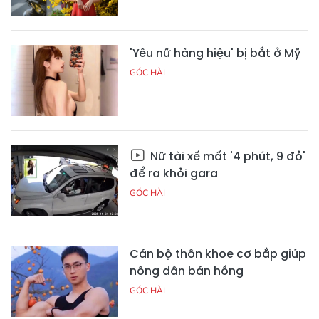
'Yêu nữ hàng hiệu' bị bắt ở Mỹ
GÓC HÀI
Nữ tài xế mất '4 phút, 9 đỏ'
để ra khỏi gara
GÓC HÀI
Cán bộ thôn khoe cơ bắp giúp
nông dân bán hồng
GÓC HÀI