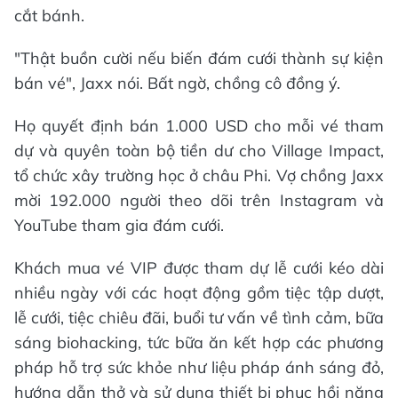
cắt bánh.
"Thật buồn cười nếu biến đám cưới thành sự kiện
bán vé", Jaxx nói. Bất ngờ, chồng cô đồng ý.
Họ quyết định bán 1.000 USD cho mỗi vé tham
dự và quyên toàn bộ tiền dư cho Village Impact,
tổ chức xây trường học ở châu Phi. Vợ chồng Jaxx
mời 192.000 người theo dõi trên Instagram và
YouTube tham gia đám cưới.
Khách mua vé VIP được tham dự lễ cưới kéo dài
nhiều ngày với các hoạt động gồm tiệc tập dượt,
lễ cưới, tiệc chiêu đãi, buổi tư vấn về tình cảm, bữa
sáng biohacking, tức bữa ăn kết hợp các phương
pháp hỗ trợ sức khỏe như liệu pháp ánh sáng đỏ,
hướng dẫn thở và sử dụng thiết bị phục hồi năng