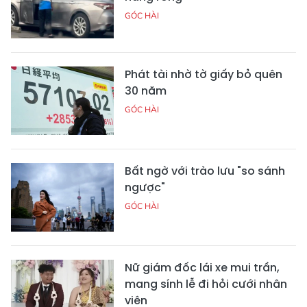
GÓC HÀI
Phát tài nhờ tờ giấy bỏ quên
30 năm
GÓC HÀI
Bất ngờ với trào lưu "so sánh
ngược"
GÓC HÀI
Nữ giám đốc lái xe mui trần,
mang sính lễ đi hỏi cưới nhân
viên