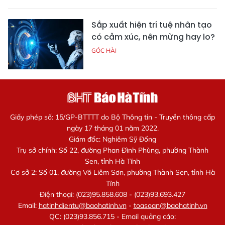
Sắp xuất hiện trí tuệ nhân tạo
có cảm xúc, nên mừng hay lo?
GÓC HÀI
Giấy phép số: 15/GP-BTTTT do Bộ Thông tin - Truyền thông cấp
ngày 17 tháng 01 năm 2022.
Giám đốc: Nghiêm Sỹ Đống
Trụ sở chính: Số 22, đường Phan Đình Phùng, phường Thành
Sen, tỉnh Hà Tĩnh
Cơ sở 2: Số 01, đường Võ Liêm Sơn, phường Thành Sen, tỉnh Hà
Tĩnh
Điện thoại: (023)95.858.608 - (023)93.693.427
Email:
hatinhdientu@baohatinh.vn
-
toasoan@baohatinh.vn
QC: (023)93.856.715 - Email quảng cáo: