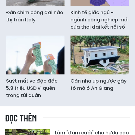
Đàn chim công đại náo
Kinh tế giấc ngủ -
thị trấn Italy
ngành công nghiệp mới
của thời đại kết nối số
Suýt mất vé độc đắc
Căn nhà úp ngược gây
5,9 triệu USD vì quên
tò mò ở An Giang
trong túi quần
ĐỌC THÊM
Làm "đám cưới" cho hươu cao