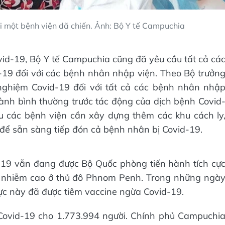
i một bệnh viện dã chiến. Ảnh: Bộ Y tế Campuchia
vid-19, Bộ Y tế Campuchia cũng đã yêu cầu tất cả cá
-19 đối với các bệnh nhân nhập viện. Theo Bộ trưởn
ghiệm Covid-19 đối với tất cả các bệnh nhân nhậ
ành bình thường trước tác động của dịch bệnh Covid
 các bệnh viện cần xây dựng thêm các khu cách ly
ể sẵn sàng tiếp đón cả bệnh nhân bị Covid-19.
d-19 vẫn đang được Bộ Quốc phòng tiến hành tích cự
ây nhiễm cao ở thủ đô Phnom Penh. Trong những ngà
ực này đã được tiêm vaccine ngừa Covid-19.
Covid-19 cho 1.773.994 người. Chính phủ Campuchi