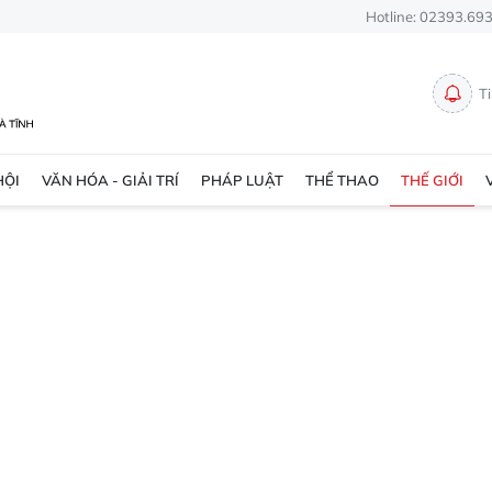
Hotline: 02393.69
T
HỘI
VĂN HÓA - GIẢI TRÍ
PHÁP LUẬT
THỂ THAO
THẾ GIỚI