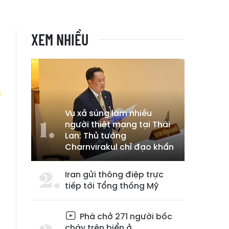
XEM NHIỀU
Vụ xả súng làm nhiều
người thiệt mạng tại Thái
g
Lan: Thủ tướng
Charnvirakul chỉ đạo khẩn
Iran gửi thông điệp trực
tiếp tới Tổng thống Mỹ
Phà chở 271 người bốc
cháy trên biển ở