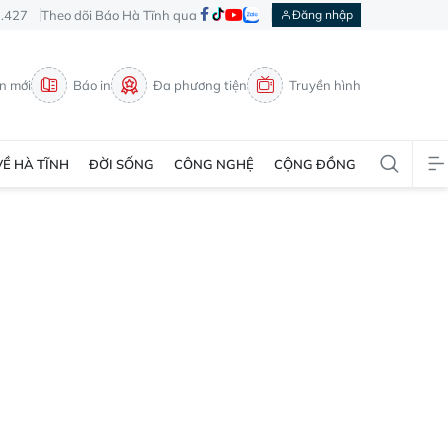
3.427
Theo dõi Báo Hà Tĩnh qua
Đăng nhập
in mới
Báo in
Đa phương tiện
Truyền hình
VỀ HÀ TĨNH
ĐỜI SỐNG
CÔNG NGHỆ
CỘNG ĐỒNG