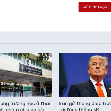
GỬI BÌNH LUẬN
súng trường học ở Thái
Iran gửi thông điệp trự
ghi phạm chịu áp lực
tới Tổng thống Mỹ