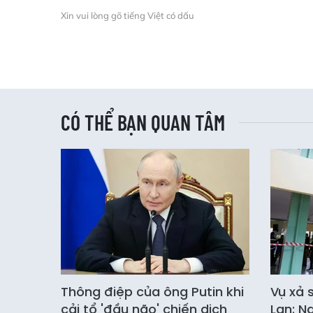
Xin vui lòng gõ tiếng Việt có dấu
CÓ THỂ BẠN QUAN TÂM
Thông điệp của ông Putin khi
Vụ xả 
cải tổ 'đầu não' chiến dịch
Lan: N