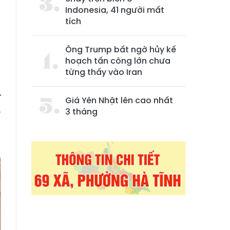
Indonesia, 41 người mất
tích
Ông Trump bất ngờ hủy kế
hoạch tấn công lớn chưa
từng thấy vào Iran
ừ
Giá Yên Nhật lên cao nhất
ó
3 tháng
n