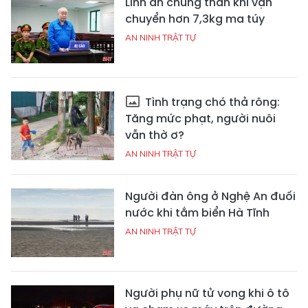
Lĩnh án chung thân khi vận
chuyển hơn 7,3kg ma túy
AN NINH TRẬT TỰ
Tình trạng chó thả rông:
Tăng mức phạt, người nuôi
vẫn thờ ơ?
AN NINH TRẬT TỰ
Người đàn ông ở Nghệ An đuối
nước khi tắm biển Hà Tĩnh
AN NINH TRẬT TỰ
Người phụ nữ tử vong khi ô tô