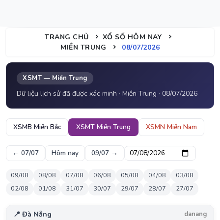
TRANG CHỦ
XỔ SỐ HÔM NAY
MIỀN TRUNG
08/07/2026
XSMT — Miền Trung
Dữ liệu lịch sử đã được xác minh · Miền Trung · 08/07/2026
XSMB Miền Bắc
XSMT Miền Trung
XSMN Miền Nam
← 07/07
Hôm nay
09/07 →
09/08
08/08
07/08
06/08
05/08
04/08
03/08
02/08
01/08
31/07
30/07
29/07
28/07
27/07
📍 Đà Nẵng
danang