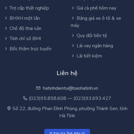
Trợ cấp thất nghiệp
Giá cà phê hôm nay
BHXH một lần
Bảng giá xe ô tô & xe
máy
Chế độ thai sản
Quy đổi tiền tệ
Tính chỉ số BMI
Lãi vay ngân hàng
Bốc thăm trực tuyến
Lãi tiết kiệm
Liên hệ
hatinhdientu@baohatinh.vn
(023)95.858.608 — (023)93.693.427
Số 22, đường Phan Đình Phùng, phường Thành Sen, tỉnh
Hà Tĩnh
Báo Hà Tĩnh điện tử