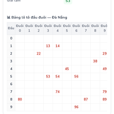
Giải tám
53
📊 Bảng lô tô đầu đuôi — Đà Nẵng
Đuôi
Đuôi
Đuôi
Đuôi
Đuôi
Đuôi
Đuôi
Đuôi
Đuôi
Đuôi
Đầu
0
1
2
3
4
5
6
7
8
9
0
1
13
14
2
22
29
3
38
4
45
49
5
53
54
56
6
7
74
79
8
80
87
89
9
96