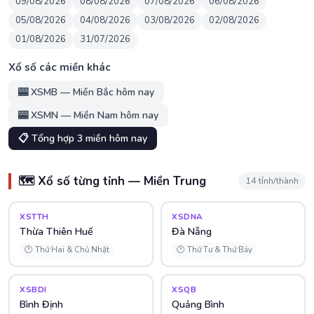
09/08/2026
08/08/2026
07/08/2026
06/08/2026
05/08/2026
04/08/2026
03/08/2026
02/08/2026
01/08/2026
31/07/2026
Xổ số các miền khác
🎰 XSMB — Miền Bắc hôm nay
🎰 XSMN — Miền Nam hôm nay
📋 Tổng hợp 3 miền hôm nay
🗺️ Xổ số từng tỉnh — Miền Trung
14 tỉnh/thành
XSTTH
XSDNA
Thừa Thiên Huế
Đà Nẵng
🕐 Thứ Hai & Chủ Nhật
🕐 Thứ Tư & Thứ Bảy
XSBDI
XSQB
Bình Định
Quảng Bình