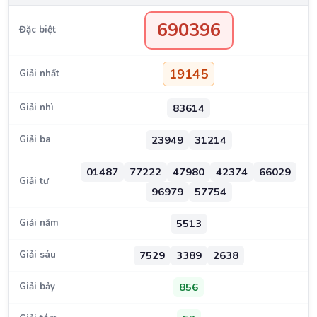
690396
Đặc biệt
19145
Giải nhất
Giải nhì
83614
Giải ba
23949
31214
01487
77222
47980
42374
66029
Giải tư
96979
57754
Giải năm
5513
Giải sáu
7529
3389
2638
Giải bảy
856