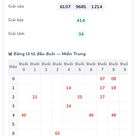
Giải sáu
6107
9681
1214
Giải bảy
414
Giải tám
34
📊 Bảng lô tô đầu đuôi — Miền Trung
Đuôi
Đuôi
Đuôi
Đuôi
Đuôi
Đuôi
Đuôi
Đuôi
Đuôi
Đuôi
Đầu
0
1
2
3
4
5
6
7
8
9
0
07
08
1
14
17
18
2
21
25
27
3
34
4
40
46
48
5
6
63