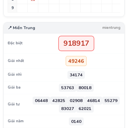
9
📍 Miền Trung
mientrung
918917
Đặc biệt
49246
Giải nhất
Giải nhì
34174
Giải ba
53763
80018
06448
42825
02908
46814
55279
Giải tư
83027
62021
Giải năm
0140