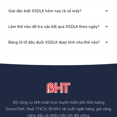
Giải đặc biệt XSDLK hôm nay là số mấy?
Làm thế nào để tra cứu kết quả XSDLK theo ngày?
Bảng lô tô đầu đuôi XSDLK được tính như thế nào?
Bộ công cụ tính toán trực tuyến miễn phí: tính lương
Gross/Net, thuế TNCN, BHXH, lãi suất ngân hàng, giá vàng,
xăng dầu và nhiều tiện ích đời sống.