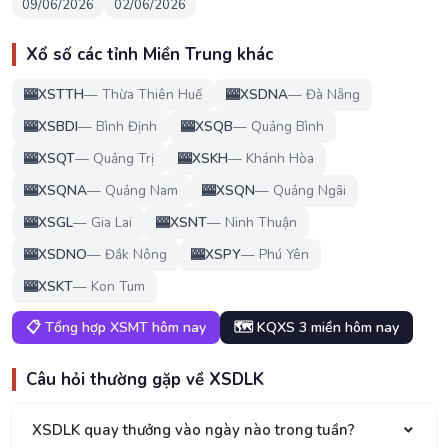
09/06/2026
02/06/2026
Xổ số các tỉnh Miền Trung khác
🎰
XSTTH
— Thừa Thiên Huế
🎰
XSDNA
— Đà Nẵng
🎰
XSBDI
— Bình Định
🎰
XSQB
— Quảng Bình
🎰
XSQT
— Quảng Trị
🎰
XSKH
— Khánh Hòa
🎰
XSQNA
— Quảng Nam
🎰
XSQN
— Quảng Ngãi
🎰
XSGL
— Gia Lai
🎰
XSNT
— Ninh Thuận
🎰
XSDNO
— Đắk Nông
🎰
XSPY
— Phú Yên
🎰
XSKT
— Kon Tum
📋 Tổng hợp XSMT hôm nay
🗺️ KQXS 3 miền hôm nay
Câu hỏi thường gặp về XSDLK
XSDLK quay thưởng vào ngày nào trong tuần?