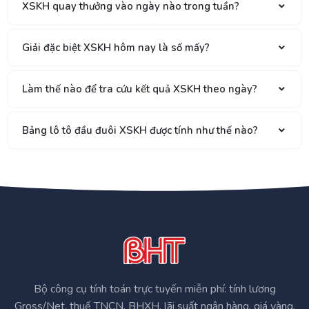
XSKH quay thưởng vào ngày nào trong tuần?
Giải đặc biệt XSKH hôm nay là số mấy?
Làm thế nào để tra cứu kết quả XSKH theo ngày?
Bảng lô tô đầu đuôi XSKH được tính như thế nào?
Bộ công cụ tính toán trực tuyến miễn phí: tính lương
Gross/Net, thuế TNCN, BHXH, lãi suất ngân hàng, giá vàng,