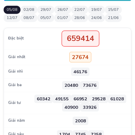
05/08
02/08
29/07
26/07
22/07
19/07
15/07
12/07
08/07
05/07
01/07
28/06
24/06
21/06
659414
Đặc biệt
27674
Giải nhất
Giải nhì
46176
Giải ba
20480
73676
60342
49155
66952
29528
61028
Giải tư
40900
33926
Giải năm
2008
Giải sáu
1704
7745
7258