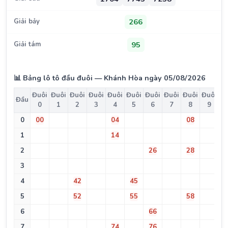
Giải bảy
266
Giải tám
95
📊 Bảng lô tô đầu đuôi — Khánh Hòa ngày 05/08/2026
Đuôi
Đuôi
Đuôi
Đuôi
Đuôi
Đuôi
Đuôi
Đuôi
Đuôi
Đuôi
Đầu
0
1
2
3
4
5
6
7
8
9
0
00
04
08
1
14
2
26
28
3
4
42
45
5
52
55
58
6
66
7
74
76