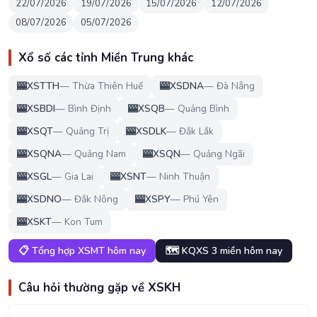
22/07/2026
19/07/2026
15/07/2026
12/07/2026
08/07/2026
05/07/2026
Xổ số các tỉnh Miền Trung khác
🎰
XSTTH
— Thừa Thiên Huế
🎰
XSDNA
— Đà Nẵng
🎰
XSBDI
— Bình Định
🎰
XSQB
— Quảng Bình
🎰
XSQT
— Quảng Trị
🎰
XSDLK
— Đắk Lắk
🎰
XSQNA
— Quảng Nam
🎰
XSQN
— Quảng Ngãi
🎰
XSGL
— Gia Lai
🎰
XSNT
— Ninh Thuận
🎰
XSDNO
— Đắk Nông
🎰
XSPY
— Phú Yên
🎰
XSKT
— Kon Tum
📋 Tổng hợp XSMT hôm nay
🗺️ KQXS 3 miền hôm nay
Câu hỏi thường gặp về XSKH