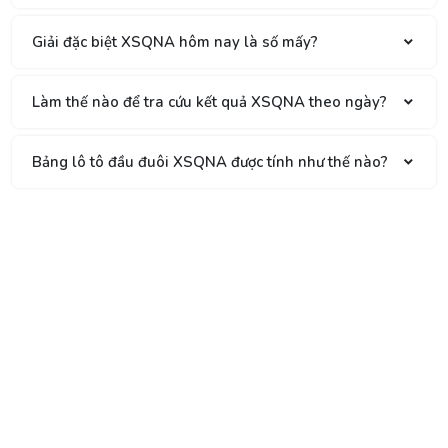
Giải đặc biệt XSQNA hôm nay là số mấy?
Làm thế nào để tra cứu kết quả XSQNA theo ngày?
Bảng lô tô đầu đuôi XSQNA được tính như thế nào?