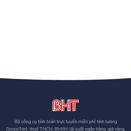
Bộ công cụ tính toán trực tuyến miễn phí: tính lương
Gross/Net, thuế TNCN, BHXH, lãi suất ngân hàng, giá vàng,