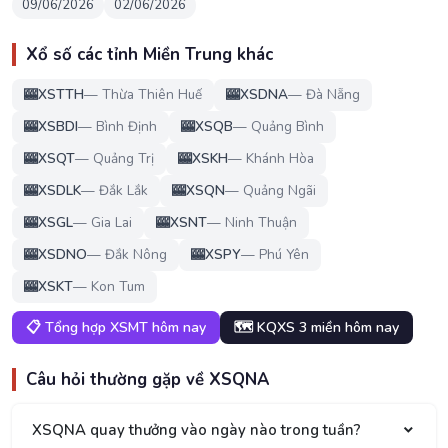
09/06/2026
02/06/2026
Xổ số các tỉnh Miền Trung khác
🎰
XSTTH
— Thừa Thiên Huế
🎰
XSDNA
— Đà Nẵng
🎰
XSBDI
— Bình Định
🎰
XSQB
— Quảng Bình
🎰
XSQT
— Quảng Trị
🎰
XSKH
— Khánh Hòa
🎰
XSDLK
— Đắk Lắk
🎰
XSQN
— Quảng Ngãi
🎰
XSGL
— Gia Lai
🎰
XSNT
— Ninh Thuận
🎰
XSDNO
— Đắk Nông
🎰
XSPY
— Phú Yên
🎰
XSKT
— Kon Tum
📋 Tổng hợp XSMT hôm nay
🗺️ KQXS 3 miền hôm nay
Câu hỏi thường gặp về XSQNA
XSQNA quay thưởng vào ngày nào trong tuần?