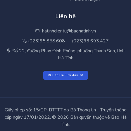
Liên hệ
hatinhdientu@baohatinh.vn
(023)95.858.608 — (023)93.693.427
Số 22, đường Phan Đình Phùng, phường Thành Sen, tỉnh
Hà Tĩnh
Báo Hà Tĩnh điện tử
Giấy phép số: 15/GP-BTTTT do Bộ Thông tin - Truyền thông
cấp ngày 17/01/2022. © 2026 Bản quyền thuộc về
Báo Hà
Tĩnh
.