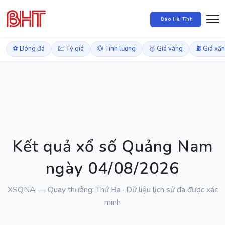
Báo Hà Tĩnh
⚽ Bóng đá
💹 Tỷ giá
💱 Tính lương
🥇 Giá vàng
⛽ Giá xă
Kết quả xổ số Quảng Nam
ngày 04/08/2026
XSQNA — Quay thưởng: Thứ Ba · Dữ liệu lịch sử đã được xác
minh