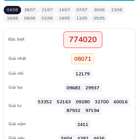
04/08
28/07
21/07
14/07
07/07
30/06
23/06
16/06
09/06
02/06
19/05
12/05
05/05
774020
Đặc biệt
08071
Giải nhất
Giải nhì
12179
Giải ba
09683
29937
53352
52163
09280
32700
60016
Giải tư
87932
97194
Giải năm
2411
Giải sáu
5604
4382
4636