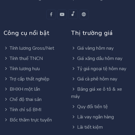
Công cụ nổi bật
Thị trường giá
Tính lương Gross/Net
Giá vàng hôm nay
Tính thuế TNCN
Giá xăng dầu hôm nay
Tính lương hưu
Tỷ giá ngoại tệ hôm nay
Trợ cấp thất nghiệp
Giá cà phê hôm nay
BHXH một lần
Bảng giá xe ô tô & xe
máy
Chế độ thai sản
Quy đổi tiền tệ
Tính chỉ số BMI
Lãi vay ngân hàng
Bốc thăm trực tuyến
Lãi tiết kiệm