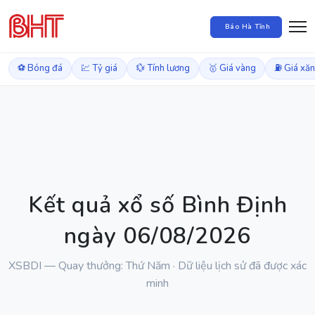
Báo Hà Tĩnh
⚽ Bóng đá
💹 Tỷ giá
💱 Tính lương
🥇 Giá vàng
⛽ Giá xă
Kết quả xổ số Bình Định
ngày 06/08/2026
XSBDI — Quay thưởng: Thứ Năm · Dữ liệu lịch sử đã được xác
minh